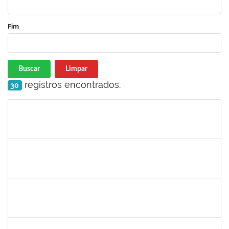
Fim
Buscar
Limpar
registros encontrados.
30
Matrícula
Nome
Cargo
Processo
Início
Fim
Status
1760968
Valdir Leanderson Cirqueira de Oliveira
Técnico
23007.00026930/2019-73
31/01/2020
30/04/2020
Concluído
1616198
Nadja Antonia Coelho dos Santos
Técnico
23007.00019147/2019-15
13/01/2020
11/04/2020
Concluído