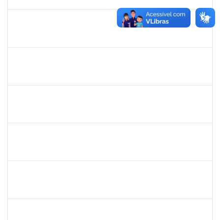
02/03/2020
Concluído
2157034
Iziane da Silva Andrade
Técnico
23007.00023055/2019-35
02/01/2020
01/03/2020
Concluído
1735813
Marcel Teles de Oliveira Pedreira
Técnico
23007.00015326/2019-71
02/12/2019
01/03/2020
Concluído
1874527
Roque Antonio Menezes Santos
Técnico
23007.00022415/2019-49
02/01/2020
29/02/2020
Concluído
1753684
Messias Ribeiro Peixoto
Técnico
23007.0005670/2019-47
02/12/2019
29/02/2020
Concluído
1343648
Patricia Figueiredo Marques
Docente
23007.00015584/2019-89
30/11/2019
29/02/2020
Concluído
1743719
Neubler Nilo Ribeiro Cunha
Técnico