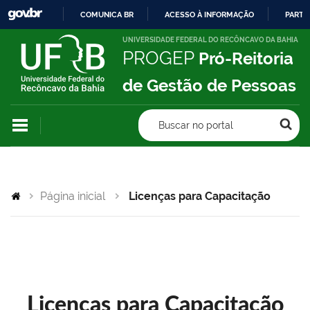
COMUNICA BR
ACESSO À INFORMAÇÃO
PARTI
IR
UNIVERSIDADE FEDERAL DO RECÔNCAVO DA BAHIA
PROGEP
Pró-Reitoria
PARA
O
de Gestão de Pessoas
CONTEÚDO
Buscar no portal
Página inicial
Licenças para Capacitação
Licenças para Capacitação