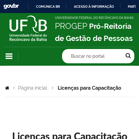
COMUNICA BR
ACESSO À INFORMAÇÃO
PARTI
IR
UNIVERSIDADE FEDERAL DO RECÔNCAVO DA BAHIA
PROGEP
Pró-Reitoria
PARA
O
de Gestão de Pessoas
CONTEÚDO
Buscar no portal
Página inicial
Licenças para Capacitação
Licenças para Capacitação