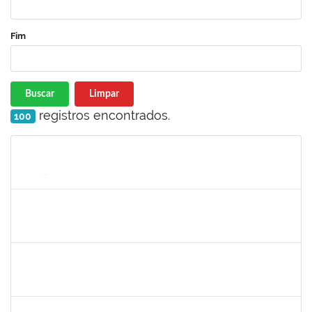
Fim
Buscar
Limpar
registros encontrados.
100
Matrícula
Nome
Cargo
Processo
Início
Fim
Status
2039817
Alan Amorim Pinto
Técnico
23007.00025344/2019-21
17/02/2020
16/03/2020
Concluído
1753216
Acidailza Fernandes Mascarenhas
Técnico
23007.00024428/2019-18
16/12/2019
15/03/2020
Concluído