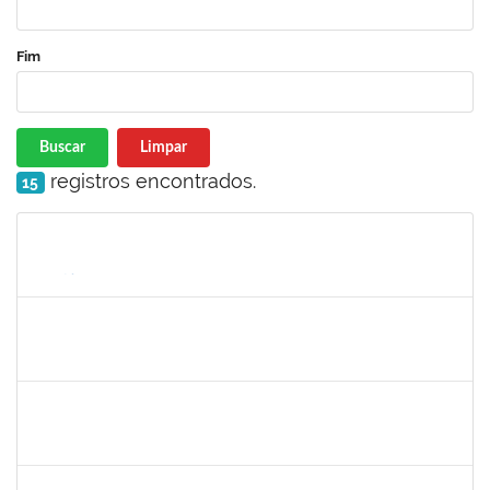
Fim
Buscar
Limpar
registros encontrados.
15
Matrícula
Nome
Cargo
Processo
Início
Fim
Status
1885108
Ronaldo Carvalho da Silva
Técnico
23007.00021700/2019-51
06/01/2020
05/03/2020
Concluído
7268570
Maria Aparecida Lima Silva
Técnico
23007.00024383/2019-69
06/12/2019
05/03/2020
Concluído