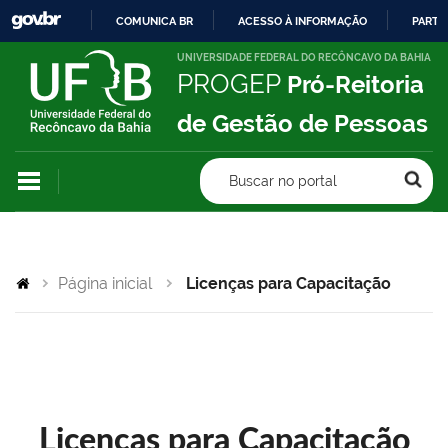
COMUNICA BR
ACESSO À INFORMAÇÃO
PARTI
IR
UNIVERSIDADE FEDERAL DO RECÔNCAVO DA BAHIA
PROGEP
Pró-Reitoria
PARA
O
de Gestão de Pessoas
CONTEÚDO
Buscar no portal
Página inicial
Licenças para Capacitação
Licenças para Capacitação