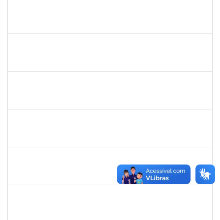
1743719
Neubler Nilo Ribeiro Cunha
Técnico
23007.00022116/2019-71
28/01/2020
21/02/2020
Concluído
1838450
Jamile Milza de Jesus Pereira
Técnico
23007.00023812/2019-63
23/01/2020
21/02/2020
Concluído
1996431
Rosângela Santos Lima
Técnico
23007.00023830/2019-62
23/01/2020
21/02/2020
Concluído
1610709
Acma de Lima Cunha
Técnico
23007.00025543/2019-80
20/01/2020
18/02/2020
Concluído
1546467
Carla Fernandes Macedo
Docente
23007.00025271/2019-52
03/02/2020
17/02/2020
Concluído
1755387
Kilson Oliveira dos Santos
Técnico
23007.00011665/2019-75
18/11/2019
17/02/2020
Concluído