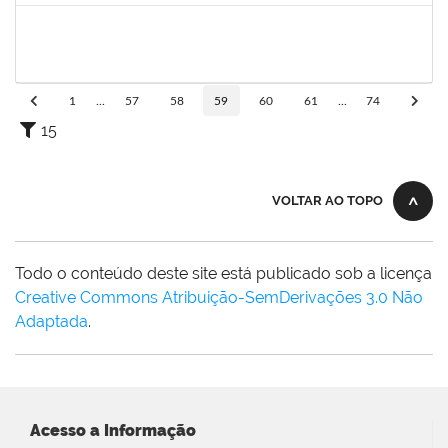
1984868
Edson Conceição Silva
Técnico
23007.00024122/2019-35
06/01/2020
04/02/2020
Concluído
1
...
57
58
59
60
61
...
74
15
VOLTAR AO TOPO
Todo o conteúdo deste site está publicado sob a licença
Creative Commons Atribuição-SemDerivações 3.0 Não
Adaptada
.
Acesso a Informação