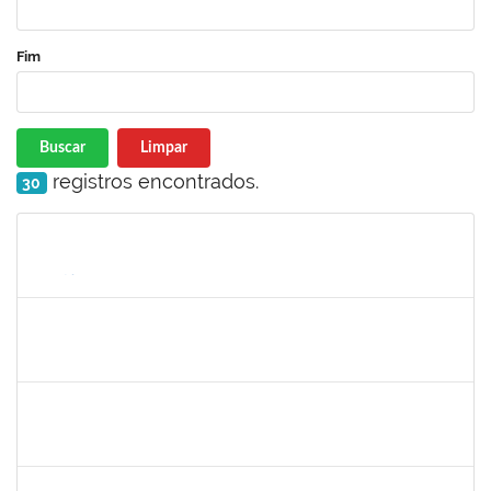
Fim
Buscar
Limpar
registros encontrados.
30
Matrícula
Nome
Cargo
Processo
Início
Fim
Status
1743719
Neubler Nilo Ribeiro Cunha
Técnico
23007.00022116/2019-71
28/01/2020
21/02/2020
Concluído
1838450
Jamile Milza de Jesus Pereira
Técnico
23007.00023812/2019-63
23/01/2020
21/02/2020
Concluído