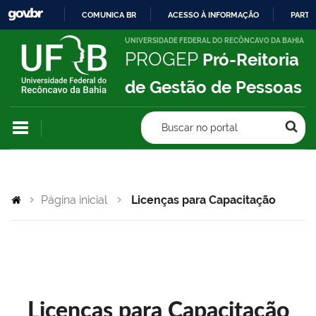
COMUNICA BR
ACESSO À INFORMAÇÃO
PARTI
IR
UNIVERSIDADE FEDERAL DO RECÔNCAVO DA BAHIA
PROGEP
Pró-Reitoria
PARA
O
de Gestão de Pessoas
CONTEÚDO
Buscar no portal
Página inicial
Licenças para Capacitação
Licenças para Capacitação