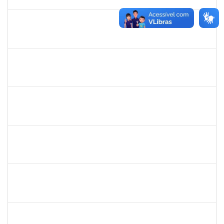
23/01/2020
Concluído
1755814
Bianca Caroline Souza de Lima
Técnico
23007.00017170/2019-44
15/10/2019
14/01/2020
Concluído
1757479
Suzana Moura Maia
Docente
23007.00020836/2019-02
15/10/2019
14/01/2020
Concluído
1761324
Wilson Jesus de Oliveira Junior
Técnico
23007.004273/2019-33
14/10/2019
12/01/2020
Concluído
1673759
Safira Guimarães Nogueira
Técnico
23007.00022465/2019-57
16/12/2019
04/01/2020
Concluído
1771116
Vânia Magalhães Fonseca
Técnico
23007.00021390/2019-79
05/12/2019
03/01/2020
Concluído
1573165
Rosenir Silva dos Santos
Técnico