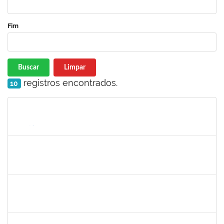
Fim
Buscar
Limpar
registros encontrados.
10
Matrícula
Nome
Cargo
Processo
Início
Fim
Status
1026881
Kassio Carvalho da Silva
Técnico
23007.00021136/2019-50
25/11/2019
24/12/2019
Concluído
1978502
Fábio Andrade Gomes
Técnico
23007.00014365/2019-22
23/09/2019
21/12/2019
Concluído