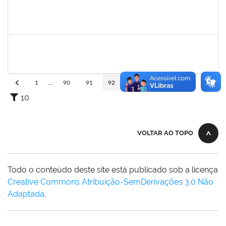
1753650
Maria Regina Cunha Cavalcante
Técnico
23007.00020008/2019-48
09/09/2019
08/12/2019
Concluído
1196700
Sergio Augusto Franco Fernandes
Docente
23007.00016325/2019-64
06/09/2019
05/12/2019
Concluído
1
...
90
91
92
93
94
...
110
10
VOLTAR AO TOPO
Todo o conteúdo deste site está publicado sob a licença
Creative Commons Atribuição-SemDerivações 3.0 Não
Adaptada
.