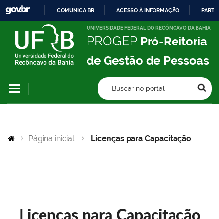
COMUNICA BR
ACESSO À INFORMAÇÃO
PARTI
IR
UNIVERSIDADE FEDERAL DO RECÔNCAVO DA BAHIA
PROGEP
Pró-Reitoria
PARA
O
de Gestão de Pessoas
CONTEÚDO
Buscar no portal
Página inicial
Licenças para Capacitação
Licenças para Capacitação