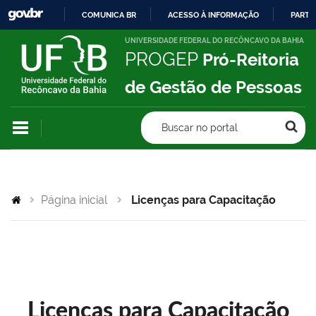
COMUNICA BR
ACESSO À INFORMAÇÃO
PARTI
IR
UNIVERSIDADE FEDERAL DO RECÔNCAVO DA BAHIA
PROGEP
Pró-Reitoria
PARA
O
de Gestão de Pessoas
CONTEÚDO
Buscar no portal
Página inicial
Licenças para Capacitação
Licenças para Capacitação