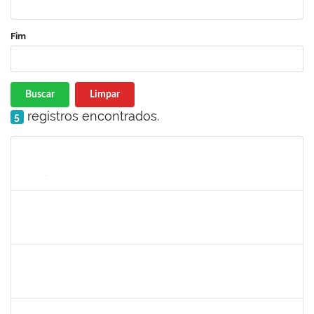
Fim
Buscar
Limpar
registros encontrados.
5
Matrícula
Nome
Cargo
Processo
Início
Fim
Status
1026881
Kassio Carvalho da Silva
Técnico
23007.00021136/2019-50
25/11/2019
24/12/2019
Concluído
1978502
Fábio Andrade Gomes
Técnico
23007.00014365/2019-22
23/09/2019
21/12/2019
Concluído