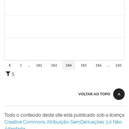
2072268
Jânia Betânia alves da Silva
Docente
23007.00013023/2019-75
20/09/2019
19/12/2019
Concluído
1755265
Karina de Sousa Silva
Técnico
23007.00010003/2019-38
04/11/2019
18/12/2019
Concluído
1838442
Vitória Caroline da Silva Porto
Técnico
23007.00012678/2019-78
29/10/2019
17/12/2019
Concluído
1
...
182
183
184
185
186
...
220
5
VOLTAR AO TOPO
Todo o conteúdo deste site está publicado sob a licença
Creative Commons Atribuição-SemDerivações 3.0 Não
Adaptada
.