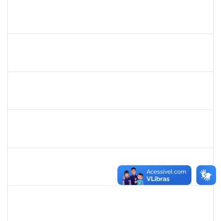
1752889
Virgilio Justiniano dos Santos Filho
Técnico
23007.00020149/2019-24
04/11/2019
03/12/2019
Concluído
1717322
Cintia Armond
Docente
23007.00011909/2019-83
03/09/2019
03/12/2019
Concluído
288340
Soraya Maria Palma Luz Jaeger
Docente
23007.00018195/2018-17
02/09/2019
01/12/2019
Concluído
1847336
Jamile Machado da França Saturnino
Técnico
23007.00012163/2019-15
02/09/2019
01/12/2019
Concluído
2877301
Maria Aparecida Pereira da Silva
Técnico
23007.00013869/2019-28
02/09/2019
01/12/2019
Concluído
1673939
Diogo Valença de Azevedo Costa
Docente
23007.00011289/2019-42
01/10/2019
30/11/2019
Concluído