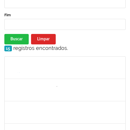
Fim
Buscar
Limpar
registros encontrados.
15
Matrícula
Nome
Cargo
Processo
Início
Fim
Status
1742199
Heleni Duarte Dantas de Ávila
Docente
23007.00016198/2019-98
16/09/2019
15/12/2019
Concluído
1858047
Saint Clair de Castro Batista
Técnico
23007.00019480/2019-45
10/09/2019
09/12/2019
Concluído