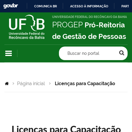
COMUNICA BR
ACESSO À INFORMAÇÃO
PARTI
IR
UNIVERSIDADE FEDERAL DO RECÔNCAVO DA BAHIA
PROGEP
Pró-Reitoria
PARA
O
de Gestão de Pessoas
CONTEÚDO
Buscar no portal
Página inicial
Licenças para Capacitação
Licenças para Capacitação