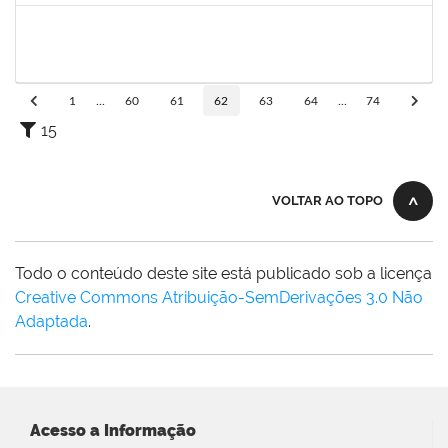
1556997
Rita de Cássia Silva Doria
Docente
23007.00011318/2019-35
01/09/2019
30/11/2019
Concluído
1
...
60
61
62
63
64
...
74
15
VOLTAR AO TOPO
Todo o conteúdo deste site está publicado sob a licença
Creative Commons Atribuição-SemDerivações 3.0 Não
Adaptada
.
Acesso a Informação