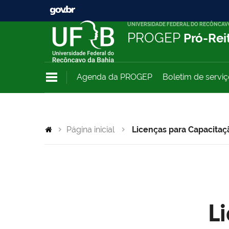
UNIVERSIDADE FEDERAL DO RECÔNCAV
PROGEP
Pró-Rei
Agenda da PROGEP
Boletim de servi
Página inicial
Licenças para Capacitaç
L