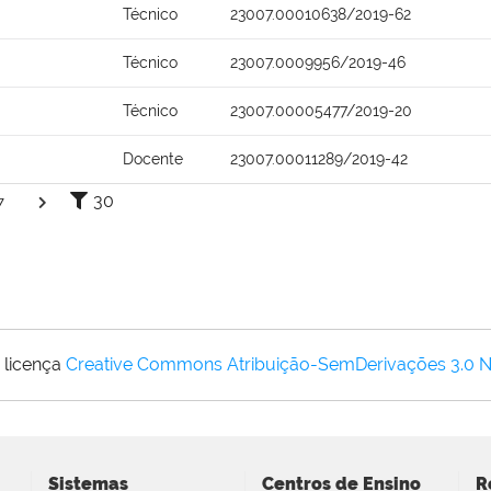
Técnico
23007.00010638/2019-62
Técnico
23007.0009956/2019-46
Técnico
23007.00005477/2019-20
Docente
23007.00011289/2019-42
30
7
 licença
Creative Commons Atribuição-SemDerivações 3.0 
Sistemas
Centros de Ensino
R