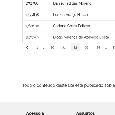
1751386
Daniel Fadigas Moreno
1755638
Lorena Araújo Hirsch
1760100
Carlane Costa Feitosa
1673939
Diogo Valença de Azevedo Costa
1
...
30
31
32
33
34
...
3
Todo o conteúdo deste site está publicado sob a
Acesso a
Assuntos