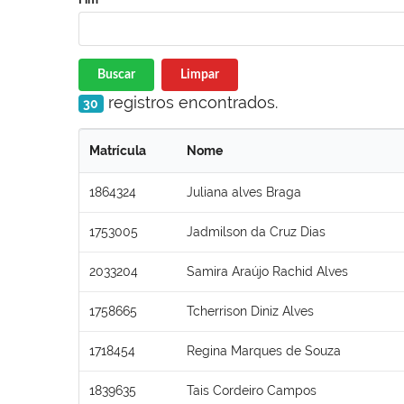
Buscar
Limpar
registros encontrados.
30
Matrícula
Nome
1864324
Juliana alves Braga
1753005
Jadmilson da Cruz Dias
2033204
Samira Araújo Rachid Alves
1758665
Tcherrison Diniz Alves
1718454
Regina Marques de Souza
1839635
Tais Cordeiro Campos