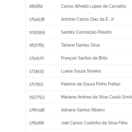
285662
Carlos Alfredo Lopes de Carvalho
1754538
Antonio Carlos Dias da E. Jr.
1093359
Sandra Conceição Peixoto
1837765
Tatiane Dantas Silva
1754170
François Santos de Brito
1733433
Luana Souza Silveira
1717913
Paloma de Sousa Pinho Freitas
1557753
Mariana Andrea da Silva Casali Sim
1760198
Adriana Santos Ribeiro
1761266
Joel Carlos Coutinho da Silva Filho