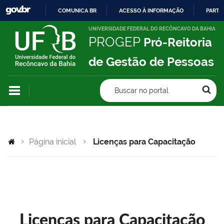
COMUNICA BR
ACESSO À INFORMAÇÃO
PARTI
IR
UNIVERSIDADE FEDERAL DO RECÔNCAVO DA BAHIA
PROGEP
Pró-Reitoria
PARA
O
de Gestão de Pessoas
CONTEÚDO
Buscar no portal
Página inicial
Licenças para Capacitação
Licenças para Capacitação