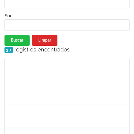
Fim
Buscar
Limpar
registros encontrados.
30
Matrícula
Nome
Cargo
Processo
Início
Fim
Status
1760580
Cristiane Nunes
Técnico
23007.00015943/2019-96
19/07/2019
16/09/2019
Concluído
1635765
Urbanir Santana Rodrigues
Docente
23007.00014188/2019-48
18/07/2019
16/09/2019
Concluído