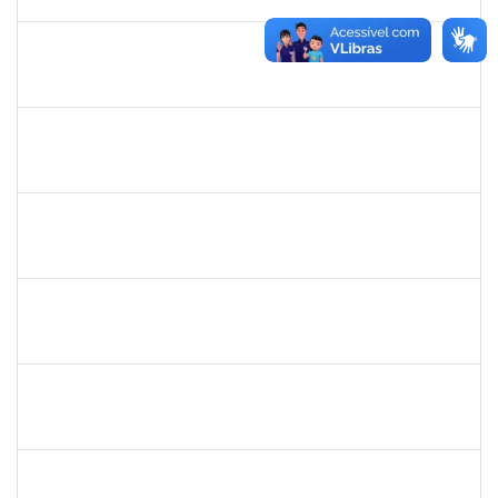
14/08/2019
Concluído
140340
Pedro Paulo Ferreira da Silva
Técnico
23007.00003950/2019-24
13/05/2019
12/08/2019
Concluído
1781055
Caillan Farias Silva
Técnico
23007.00012176/2019-52
13/05/2019
12/08/2019
Concluído
1525345
Nilson Weisheimer
Docente
23007.2815/2019-17
11/05/2019
11/08/2019
Concluído
2130358
Ana Paula Inácio Diório
Docente
23007.00014841/2019-71
11/07/2019
10/08/2019
Concluído
1553817
Djanilson Barbosa dos Santos
Docente
23007.002561/2019-85
08/07/2019
09/08/2019
Concluído
1755638
Lorena Araújo Hirsch
Técnico