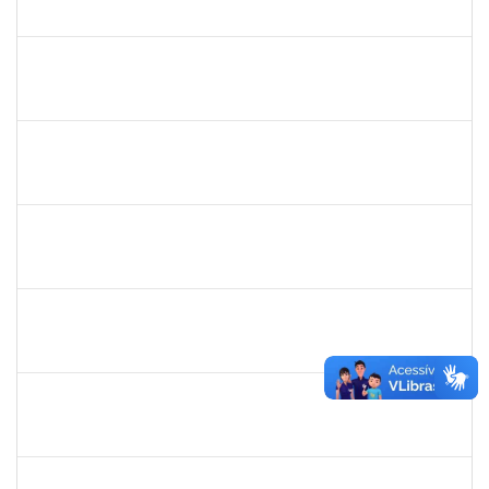
23007.0009956/2019-46
03/07/2019
01/08/2019
Concluído
1871134
Lucilene Rocha Santos
Técnico
23007.00012741/2019-26
03/07/2019
01/08/2019
Concluído
1573629
Flavia Sabina da Silva Souza
Técnico
23007.00004234/2019-19
02/05/2019
01/08/2019
Concluído
1755265
Karina de Sousa Silva
Técnico
23007.00010003/2019-38
17/06/2019
31/07/2019
Concluído
1198810
Isabel Cristina Ferreira dos Reis
Docente
23007.0006216/2019-49
15/05/2019
31/07/2019
Concluído
1996463
Flaviane Santos de Souza
Técnico
23007.00000066/2019-35
02/05/2019
31/07/2019
Concluído
1730973