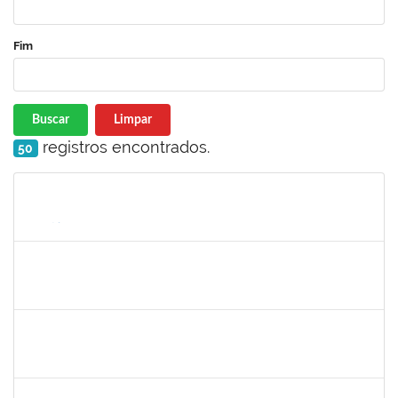
Fim
Buscar
Limpar
registros encontrados.
50
Matrícula
Nome
Cargo
Processo
Início
Fim
Status
1760580
Cristiane Nunes
Técnico
23007.00015943/2019-96
19/07/2019
16/09/2019
Concluído
1635765
Urbanir Santana Rodrigues
Docente
23007.00014188/2019-48
18/07/2019
16/09/2019
Concluído