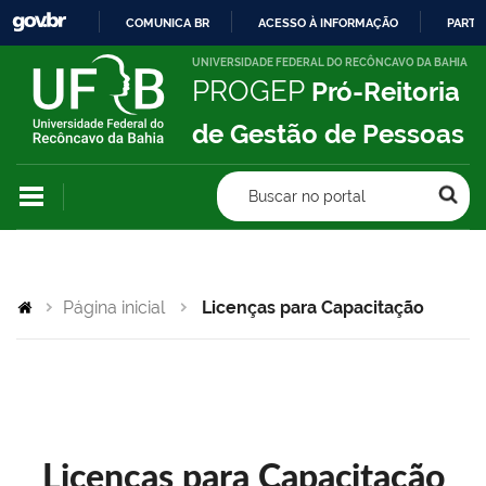
COMUNICA BR
ACESSO À INFORMAÇÃO
PARTI
IR
UNIVERSIDADE FEDERAL DO RECÔNCAVO DA BAHIA
PROGEP
Pró-Reitoria
PARA
O
de Gestão de Pessoas
CONTEÚDO
Buscar no portal
Página inicial
Licenças para Capacitação
Licenças para Capacitação