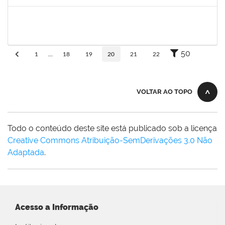
Concluído
1739121
Alcyr César Fernandes Jr
Técnico
23007.0007565/2019-98
29/04/2019
27/06/2019
Concluído
50
1
...
18
19
20
21
22
VOLTAR AO TOPO
Todo o conteúdo deste site está publicado sob a licença
Creative Commons Atribuição-SemDerivações 3.0 Não
Adaptada
.
Acesso a Informação