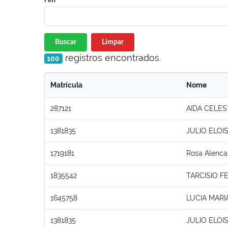
Buscar
Limpar
registros encontrados.
100
Matrícula
Nome
287121
AIDA CELES
1381835
JULIO ELOI
1719181
Rosa Alenca
1835542
TARCISIO 
1645758
LUCIA MARI
1381835
JULIO ELOI