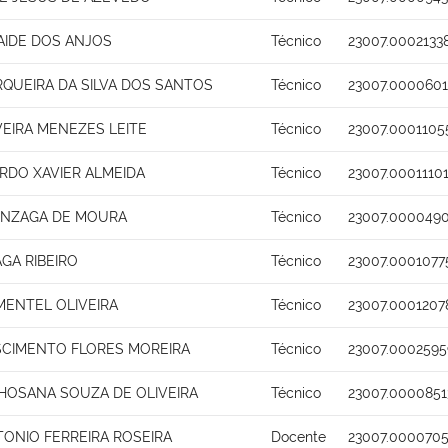
AIDE DOS ANJOS
Técnico
23007.0002133
QUEIRA DA SILVA DOS SANTOS
Técnico
23007.0000601
VEIRA MENEZES LEITE
Técnico
23007.0001105
RDO XAVIER ALMEIDA
Técnico
23007.0001110
ONZAGA DE MOURA
Técnico
23007.0000490
GA RIBEIRO
Técnico
23007.0001077
MENTEL OLIVEIRA
Técnico
23007.0001207
SCIMENTO FLORES MOREIRA
Técnico
23007.0002595
HOSANA SOUZA DE OLIVEIRA
Técnico
23007.0000851
ONIO FERREIRA ROSEIRA
Docente
23007.0000705