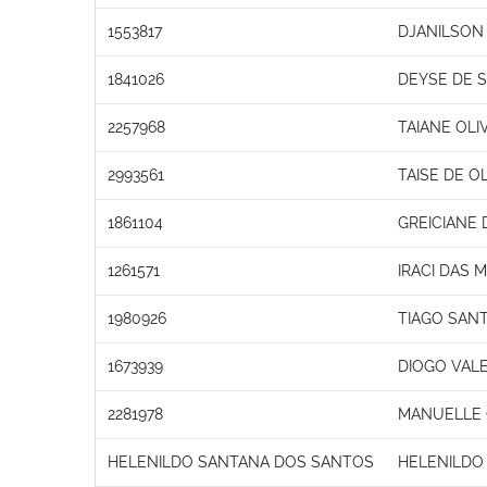
1553817
DJANILSON
1841026
DEYSE DE 
2257968
TAIANE OLI
2993561
TAISE DE OL
1861104
GREICIANE
1261571
IRACI DAS 
1980926
TIAGO SAN
1673939
DIOGO VAL
2281978
MANUELLE
HELENILDO SANTANA DOS SANTOS
HELENILDO