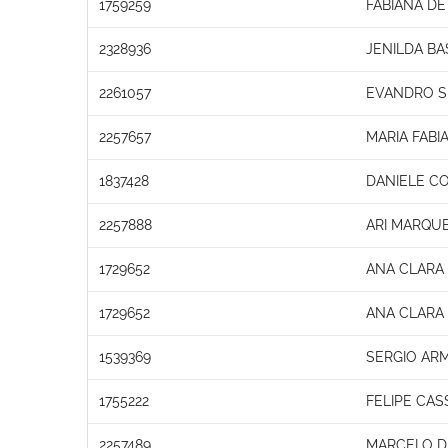
1759259
FABIANA DE
2328936
JENILDA BA
2261057
EVANDRO SI
2257657
MARIA FABI
1837428
DANIELE C
2257888
ARI MARQU
1729652
ANA CLARA
1729652
ANA CLARA
1539369
SERGIO AR
1755222
FELIPE CAS
2257489
MARCELO D