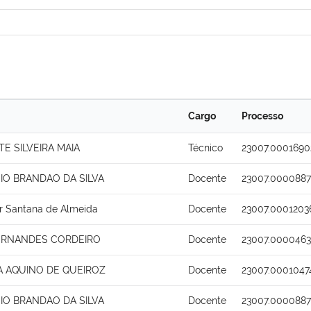
Cargo
Processo
TE SILVEIRA MAIA
Técnico
23007.0001690
SIO BRANDAO DA SILVA
Docente
23007.0000887
r Santana de Almeida
Docente
23007.0001203
FERNANDES CORDEIRO
Docente
23007.0000463
A AQUINO DE QUEIROZ
Docente
23007.0001047
SIO BRANDAO DA SILVA
Docente
23007.0000887