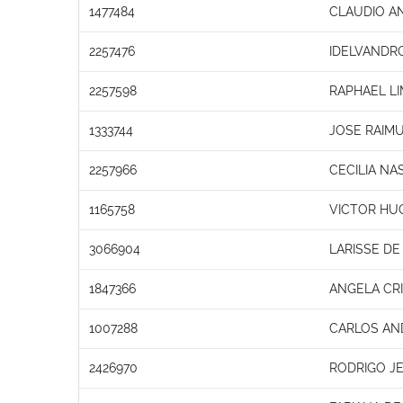
1477484
CLAUDIO A
2257476
IDELVANDRO
2257598
RAPHAEL L
1333744
JOSE RAIM
2257966
CECILIA NA
1165758
VICTOR HU
3066904
LARISSE DE 
1847366
ANGELA CRI
1007288
CARLOS AN
2426970
RODRIGO JE