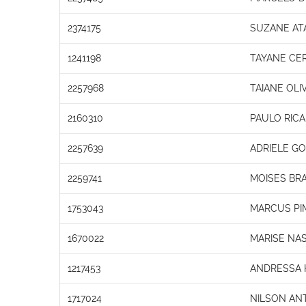
2374175
SUZANE AT
1241198
TAYANE CER
2257968
TAIANE OLI
2160310
PAULO RICA
2257639
ADRIELE G
2259741
MOISES BRA
1753043
MARCUS PI
1670022
MARISE NA
1217453
ANDRESSA 
1717024
NILSON ANT