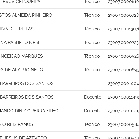
 JESUS CERQUEIRA
Técnico
23007.0000610
STOS ALMEIDA PINHEIRO
Técnico
23007.0000728
LVA DE FREITAS
Técnico
23007.0001307
ANA BARRETO NERI
Técnico
23007.0000225
ONCEICAO MARQUES
Técnico
23007.0000526
ES DE ARAUJO NETO
Técnico
23007.0000695
 BARREIROS DOS SANTOS
23007.0001004
 BARREIROS DOS SANTOS
Docente
23007.0001149
MANDO DINIZ GUERRA FILHO
Docente
23007.0001001
SIO REIS RAMOS
Técnico
23007.0000586
E JESUS DE AZEVEDO
Técnico
23007.0000943