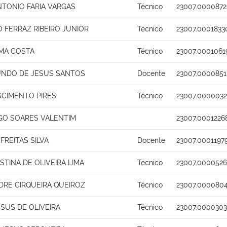
NTONIO FARIA VARGAS
Técnico
23007.0000872
 FERRAZ RIBEIRO JUNIOR
Técnico
23007.0001833
IMA COSTA
Técnico
23007.0001061
UNDO DE JESUS SANTOS
Docente
23007.0000851
SCIMENTO PIRES
Técnico
23007.0000032
GO SOARES VALENTIM
23007.0001226
FREITAS SILVA
Docente
23007.0001197
STINA DE OLIVEIRA LIMA
Técnico
23007.0000526
DRE CIRQUEIRA QUEIROZ
Técnico
23007.0000804
SUS DE OLIVEIRA
Técnico
23007.0000303