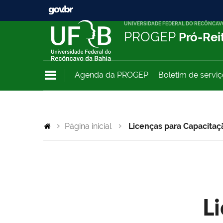
UNIVERSIDADE FEDERAL DO RECÔNCAV
PROGEP
Pró-Rei
Agenda da PROGEP
Boletim de servi
Página inicial
Licenças para Capacitaç
L