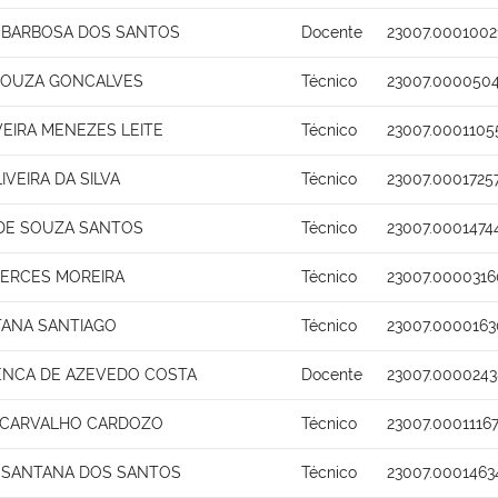
 BARBOSA DOS SANTOS
Docente
23007.0001002
SOUZA GONCALVES
Técnico
23007.0000504
VEIRA MENEZES LEITE
Técnico
23007.0001105
IVEIRA DA SILVA
Técnico
23007.0001725
 DE SOUZA SANTOS
Técnico
23007.0001474
MERCES MOREIRA
Técnico
23007.0000316
TANA SANTIAGO
Técnico
23007.0000163
ENCA DE AZEVEDO COSTA
Docente
23007.0000243
 CARVALHO CARDOZO
Técnico
23007.0001116
 SANTANA DOS SANTOS
Técnico
23007.0001463