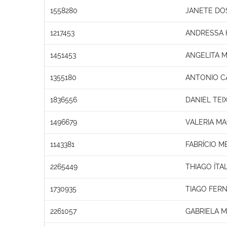
1558280
JANETE DO
1217453
ANDRESSA 
1451453
ANGELITA 
1355180
ANTONIO C
1836556
DANIEL TEI
1496679
VALERIA M
1143381
FABRÍCIO 
2265449
THIAGO ÍTA
1730935
TIAGO FER
2261057
GABRIELA M