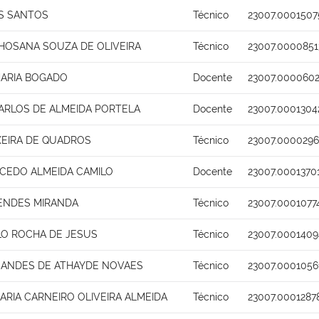
S SANTOS
Técnico
23007.0001507
HOSANA SOUZA DE OLIVEIRA
Técnico
23007.0000851
MARIA BOGADO
Docente
23007.0000602
ARLOS DE ALMEIDA PORTELA
Docente
23007.0001304
XEIRA DE QUADROS
Técnico
23007.0000296
ACEDO ALMEIDA CAMILO
Docente
23007.0001370
MENDES MIRANDA
Técnico
23007.0001077
LO ROCHA DE JESUS
Técnico
23007.0001409
NANDES DE ATHAYDE NOVAES
Técnico
23007.0001056
ARIA CARNEIRO OLIVEIRA ALMEIDA
Técnico
23007.0001287