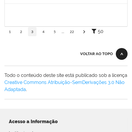
Concluído
2257968
TAIANE OLIVEIRA MENEZES LEITE
Técnico
23007.00011055/2025-37
25/06/2025
24/07/2025
Concluído
50
1
2
3
4
5
...
22
VOLTAR AO TOPO
Todo o conteúdo deste site está publicado sob a licença
Creative Commons Atribuição-SemDerivações 3.0 Não
Adaptada
.
Acesso a Informação