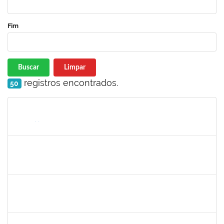
Fim
Buscar
Limpar
registros encontrados.
50
Matrícula
Nome
Cargo
Processo
Início
Fim
Status
287121
AIDA CELESTE SILVEIRA MAIA
Técnico
23007.00016902/2025-84
04/09/2025
19/09/2025
Concluído
1381835
JULIO ELOISIO BRANDAO DA SILVA
Docente
23007.00008877/2025-61
02/09/2025
30/11/2025
Concluído