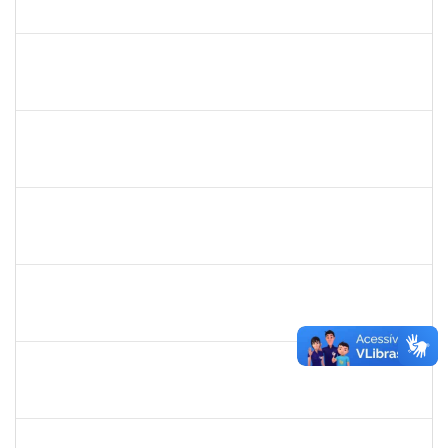
23007.00012878/2025-92
04/08/2025
01/11/2025
Concluído
1477484
CLAUDIO ANTONIO FARIA VARGAS
Técnico
23007.00008722/2025-75
04/08/2025
02/09/2025
Concluído
2257476
IDELVANDRO FERRAZ RIBEIRO JUNIOR
Técnico
23007.00018330/2024-40
04/08/2025
03/10/2025
Concluído
2257598
RAPHAEL LIMA COSTA
Técnico
23007.00010619/2025-72
01/08/2025
29/08/2025
Concluído
1333744
JOSE RAIMUNDO DE JESUS SANTOS
Docente
23007.00008515/2025-38
01/08/2025
29/10/2025
Concluído
2257966
CECILIA NASCIMENTO PIRES
Técnico
23007.00000327/2025-51
30/07/2025
29/08/2025
Concluído
1165758