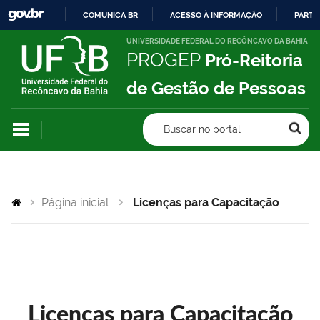
COMUNICA BR
ACESSO À INFORMAÇÃO
PARTI
IR
UNIVERSIDADE FEDERAL DO RECÔNCAVO DA BAHIA
PROGEP
Pró-Reitoria
PARA
O
de Gestão de Pessoas
CONTEÚDO
Buscar no portal
Página inicial
Licenças para Capacitação
Licenças para Capacitação