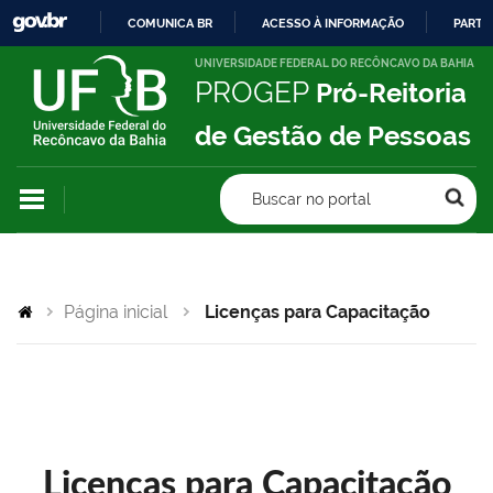
COMUNICA BR
ACESSO À INFORMAÇÃO
PARTI
IR
UNIVERSIDADE FEDERAL DO RECÔNCAVO DA BAHIA
PROGEP
Pró-Reitoria
PARA
O
de Gestão de Pessoas
CONTEÚDO
Buscar no portal
Página inicial
Licenças para Capacitação
Licenças para Capacitação