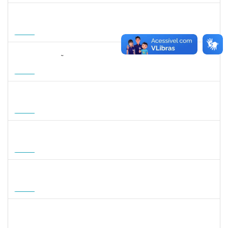
1215877
CLAUDIO MANOEL DUARTE DE SOUZA
Docente
23007.00007605/2026-64
21/08/2026
18/11/2026
Futuro
2323268
LUCIANO SIMÕES DE SOUZA
Docente
23007.00006554/2026-20
20/08/2026
17/11/2026
Futuro
1496590
SARAH ROBERTA DE OLIVEIRA CARNEIRO
Docente
23007.00008180/2026-59
18/08/2026
15/11/2026
Futuro
1935998
DENIS RENAN CORREA
Docente
23007.00008895/2026-57
18/08/2026
15/11/2026
Futuro
1007053
ANDRE DIAS DE AZEVEDO NETO
Docente
23007.00004811/2026-36
17/08/2026
15/11/2026
Futuro
1568651
DORIS FIRMINO RABELO
Docente
23007.00005239/2026-23
17/08/2026