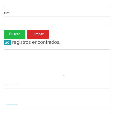
Fim
Buscar
Limpar
registros encontrados.
20
Matrícula
Nome
Cargo
Processo
Início
Fim
Status
3064953
EVANDRO DE OLIVEIRA MAGALHÃES FILHO
Docente
3007.00000880/2026-55
08/04/2027
06/07/2027
Futuro
1162621
WILLIAM OLIVEIRA SILVA SANTOS
Técnico
23007.00012085/2025-66
11/01/2027
05/02/2027
Futuro