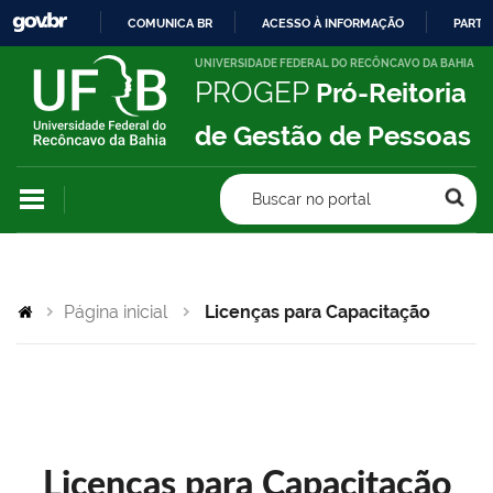
COMUNICA BR
ACESSO À INFORMAÇÃO
PARTI
IR
UNIVERSIDADE FEDERAL DO RECÔNCAVO DA BAHIA
PROGEP
Pró-Reitoria
PARA
O
de Gestão de Pessoas
CONTEÚDO
Buscar no portal
Página inicial
Licenças para Capacitação
Licenças para Capacitação