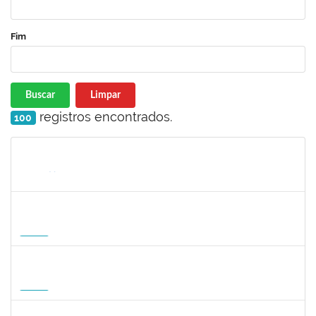
Fim
Buscar
Limpar
registros encontrados.
100
Matrícula
Nome
Cargo
Processo
Início
Fim
Status
1047287
ANDREA ALICE RODRIGUES SILVA
Técnico
23007.00008924/2026-50
01/09/2026
29/11/2026
Futuro
1059750
FLAVIO AMERICO TONNETTI
Docente
23007.00009747/2026-42
01/09/2026
29/11/2026
Futuro