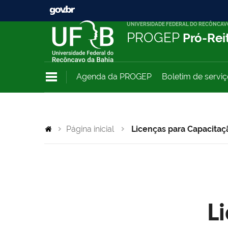
UNIVERSIDADE FEDERAL DO RECÔNCAV
PROGEP
Pró-Rei
Agenda da PROGEP
Boletim de servi
Página inicial
Licenças para Capacitaç
L