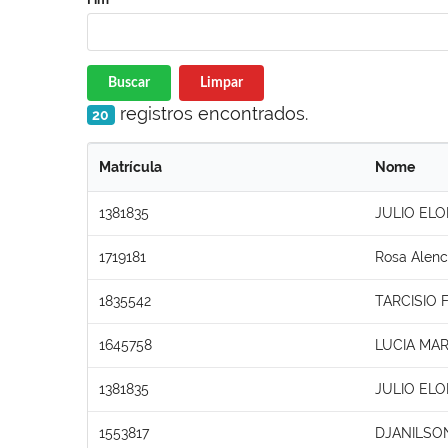
Buscar
Limpar
registros encontrados.
20
Matrícula
Nome
1381835
JULIO ELO
1719181
Rosa Alenc
1835542
TARCISIO
1645758
LUCIA MAR
1381835
JULIO ELO
1553817
DJANILSO