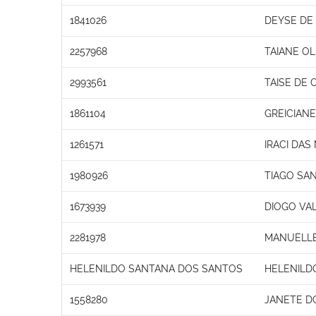
1841026
DEYSE DE
2257968
TAIANE OL
2993561
TAISE DE 
1861104
GREICIAN
1261571
IRACI DAS
1980926
TIAGO SA
1673939
DIOGO VA
2281978
MANUELL
HELENILDO SANTANA DOS SANTOS
HELENILD
1558280
JANETE D