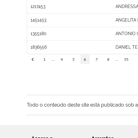
1217453
ANDRESSA
1451453
ANGELITA
1355180
ANTONIO 
1836556
DANIEL TE
1
...
4
5
6
7
8
...
55
Todo o conteúdo deste site está publicado sob a