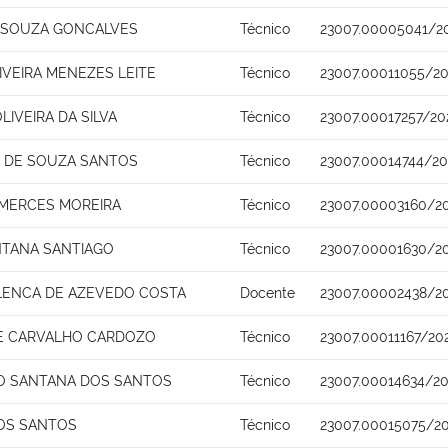
 SOUZA GONCALVES
Técnico
23007.00005041/2
IVEIRA MENEZES LEITE
Técnico
23007.00011055/20
OLIVEIRA DA SILVA
Técnico
23007.00017257/20
E DE SOUZA SANTOS
Técnico
23007.00014744/20
 MERCES MOREIRA
Técnico
23007.00003160/2
NTANA SANTIAGO
Técnico
23007.00001630/2
LENCA DE AZEVEDO COSTA
Docente
23007.00002438/2
E CARVALHO CARDOZO
Técnico
23007.00011167/20
O SANTANA DOS SANTOS
Técnico
23007.00014634/20
OS SANTOS
Técnico
23007.00015075/2