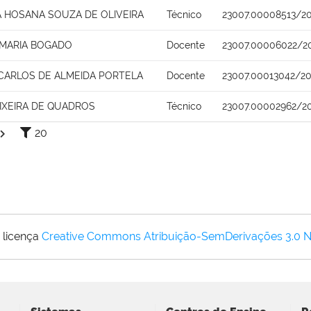
 HOSANA SOUZA DE OLIVEIRA
Técnico
23007.00008513/2
 MARIA BOGADO
Docente
23007.00006022/20
CARLOS DE ALMEIDA PORTELA
Docente
23007.00013042/20
IXEIRA DE QUADROS
Técnico
23007.00002962/2
20
 licença
Creative Commons Atribuição-SemDerivações 3.0 