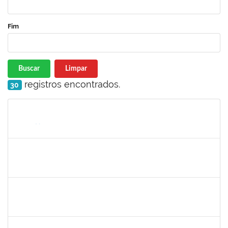
Fim
Buscar
Limpar
registros encontrados.
30
Matrícula
Nome
Cargo
Processo
Início
Fim
Status
285232
Ana Maria Coelho
Técnico
23007.005420/2019-07
25/03/2019
24/06/2019
Concluído
286395
Josefa de Jesus Oliveira
Técnico
23007.00001795/2019-09
25/03/2019
24/05/2019
Concluído