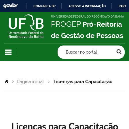
COMUNICA BR
ACESSO À INFORMAÇÃO
PARTI
IR
UNIVERSIDADE FEDERAL DO RECÔNCAVO DA BAHIA
PROGEP
Pró-Reitoria
PARA
O
de Gestão de Pessoas
CONTEÚDO
Buscar no portal
Página inicial
Licenças para Capacitação
Licenças para Capacitação