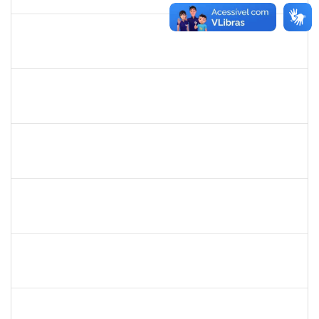
13/03/2019
Concluído
1365967
Paulo Jackson Mota da Silveira
Técnico
23007.032338/2018-45
23/01/2019
23/03/2019
Concluído
1558340
Priscila Carvalho Lopes
Técnico
23007.032350/2018-12
07/01/2019
06/03/2019
Concluído
1328349
LAVINE SILVA MATOS
Técnico
23007.00004163/2023-81
31/08/2009
29/09/2023
Concluído
robson de jes
30/11/-0001
30/11/-0001
Concluído
flavia
30/11/-0001
30/11/-0001
Concluído
maria fabiana