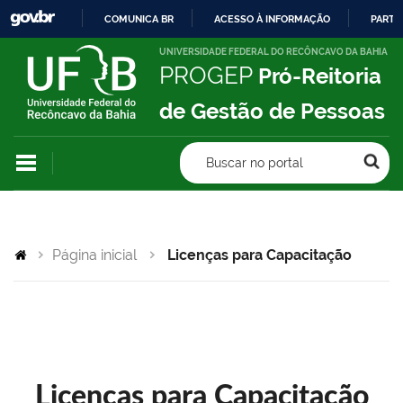
COMUNICA BR
ACESSO À INFORMAÇÃO
PARTI
IR
UNIVERSIDADE FEDERAL DO RECÔNCAVO DA BAHIA
PROGEP
Pró-Reitoria
PARA
O
de Gestão de Pessoas
CONTEÚDO
Buscar no portal
Página inicial
Licenças para Capacitação
Licenças para Capacitação