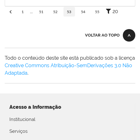
30/11/-0001
Concluído
20
1
...
51
52
53
54
55
VOLTAR AO TOPO
Todo o conteúdo deste site está publicado sob a licença
Creative Commons Atribuição-SemDerivações 3.0 Não
Adaptada
.
Acesso a Informação
Institucional
Serviços