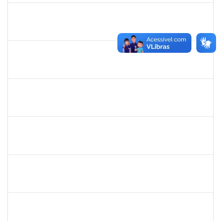
2755904
Diego Vasconcelos de Almeida
Técnico
23007.031423/2018-15
28/01/2019
13/03/2019
Concluído
1365967
Paulo Jackson Mota da Silveira
Técnico
23007.032338/2018-45
23/01/2019
23/03/2019
Concluído
1558340
Priscila Carvalho Lopes
Técnico
23007.032350/2018-12
07/01/2019
06/03/2019
Concluído
1328349
LAVINE SILVA MATOS
Técnico
23007.00004163/2023-81
31/08/2009
29/09/2023
Concluído
robson de jes
30/11/-0001
30/11/-0001
Concluído
flavia
30/11/-0001