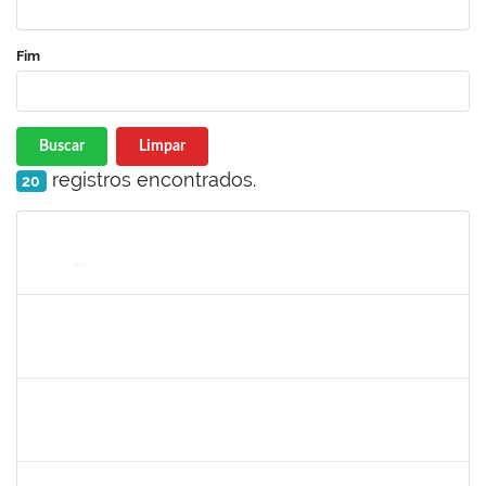
Fim
Buscar
Limpar
registros encontrados.
20
Matrícula
Nome
Cargo
Processo
Início
Fim
Status
1733433
Luana Souza Silveira
Técnico
23007.00000783/2019-76
07/03/2019
06/04/2019
Concluído
1759148
Edinoglede Nery dos Santos
Técnico
23007.032084/2018-16
06/03/2019
05/06/2019
Concluído