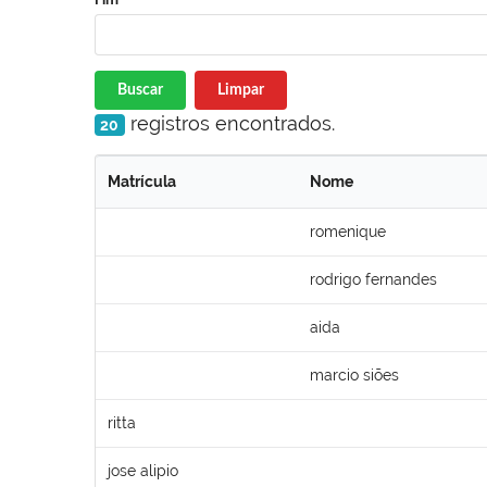
Buscar
Limpar
registros encontrados.
20
Matrícula
Nome
romenique
rodrigo fernandes
aida
marcio siões
ritta
jose alipio