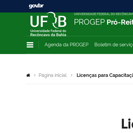
UNIVERSIDADE FEDERAL DO RECÔNCAV
PROGEP
Pró-Rei
Agenda da PROGEP
Boletim de servi
Página inicial
Licenças para Capacitaç
L