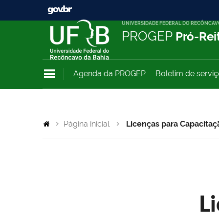
UNIVERSIDADE FEDERAL DO RECÔNCAV
PROGEP
Pró-Rei
Agenda da PROGEP
Boletim de servi
Página inicial
Licenças para Capacitaç
L