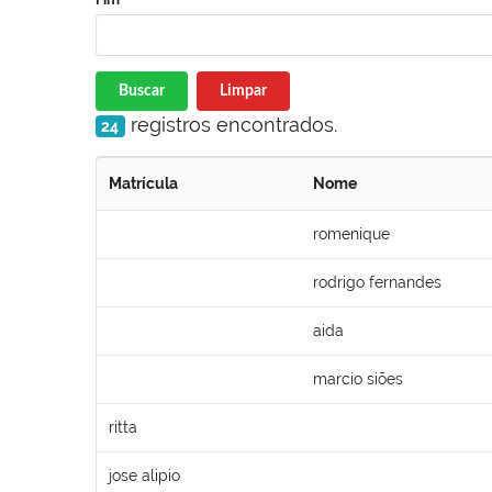
Buscar
Limpar
registros encontrados.
24
Matrícula
Nome
romenique
rodrigo fernandes
aida
marcio siões
ritta
jose alipio