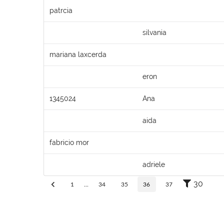
patrcia
silvania
mariana laxcerda
eron
1345024
Ana
aida
fabricio mor
adriele
30
1
...
34
35
36
37