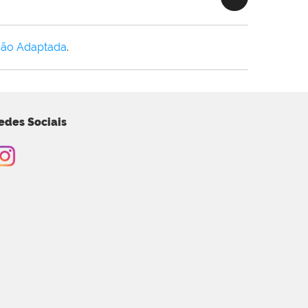
Não Adaptada
.
edes Sociais