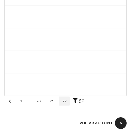
30/11/-0001
Concluído
1345024
Ana
30/11/-0001
30/11/-0001
Concluído
aida
30/11/-0001
30/11/-0001
Concluído
fabricio mor
30/11/-0001
30/11/-0001
Concluído
adriele
30/11/-0001
30/11/-0001
Concluído
50
1
...
20
21
22
VOLTAR AO TOPO