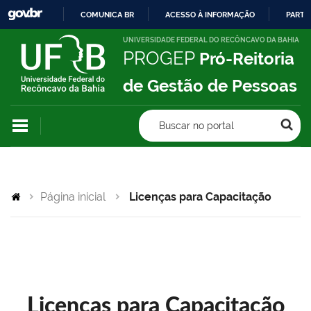
COMUNICA BR
ACESSO À INFORMAÇÃO
PARTI
IR
UNIVERSIDADE FEDERAL DO RECÔNCAVO DA BAHIA
PROGEP
Pró-Reitoria
PARA
O
de Gestão de Pessoas
CONTEÚDO
Buscar no portal
Página inicial
Licenças para Capacitação
Licenças para Capacitação