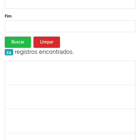
Fim
Buscar
Limpar
registros encontrados.
24
Matrícula
Nome
Cargo
Processo
Início
Fim
Status
romenique
Selecione...
30/11/-0001
30/11/-0001
Concluído
rodrigo fernandes
30/11/-0001
30/11/-0001
Concluído