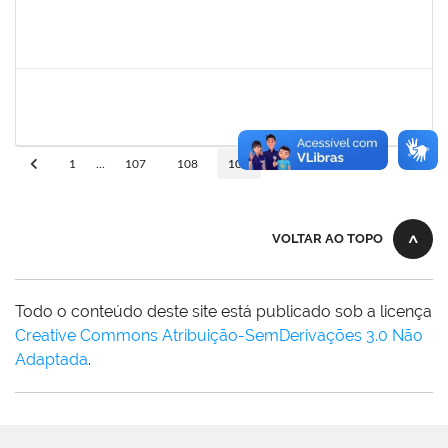
bianca
30/11/-0001
30/11/-0001
Concluído
rosana
30/11/-0001
30/11/-0001
Concluído
10
1
...
107
108
109
110
VOLTAR AO TOPO
Todo o conteúdo deste site está publicado sob a licença
Creative Commons Atribuição-SemDerivações 3.0 Não
Adaptada
.