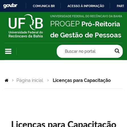
COMUNICA BR
ACESSO À INFORMAÇÃO
PARTI
IR
UNIVERSIDADE FEDERAL DO RECÔNCAVO DA BAHIA
PROGEP
Pró-Reitoria
PARA
O
de Gestão de Pessoas
CONTEÚDO
Buscar no portal
Página inicial
Licenças para Capacitação
Licenças para Capacitação