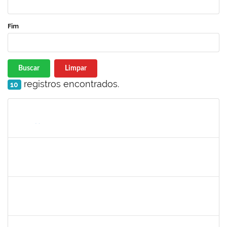
Fim
Buscar
Limpar
registros encontrados.
10
Matrícula
Nome
Cargo
Processo
Início
Fim
Status
jose alipio
30/11/-0001
30/11/-0001
Concluído
23007.00013255/2024-04
30/11/-0001
30/11/-0001
Concluído