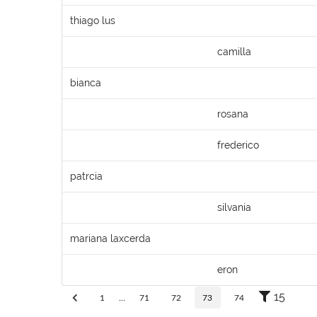
thiago lus
camilla
bianca
rosana
frederico
patrcia
silvania
mariana laxcerda
eron
15
1
...
71
72
73
74