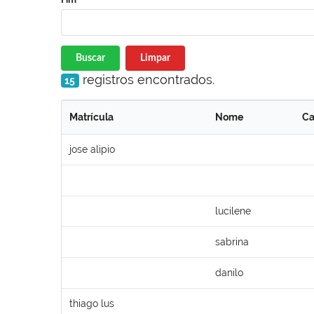
Buscar
Limpar
registros encontrados.
15
Matrícula
Nome
Ca
jose alipio
lucilene
sabrina
danilo
thiago lus