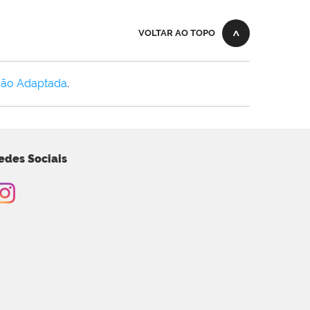
VOLTAR AO TOPO
Não Adaptada
.
edes Sociais