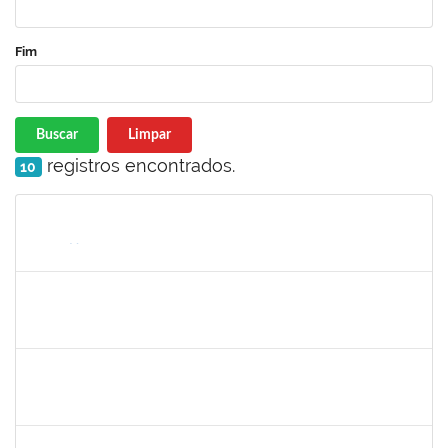
Fim
Buscar
Limpar
registros encontrados.
10
Matrícula
Nome
Cargo
Processo
Início
Fim
Status
thiago lus
30/11/-0001
30/11/-0001
Concluído
thiago lus
30/11/-0001
30/11/-0001
Concluído