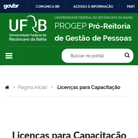
COMUNICA BR
ACESSO À INFORMAÇÃO
PARTI
IR
UNIVERSIDADE FEDERAL DO RECÔNCAVO DA BAHIA
PROGEP
Pró-Reitoria
PARA
O
de Gestão de Pessoas
CONTEÚDO
Buscar no portal
Página inicial
Licenças para Capacitação
Licenças para Capacitação