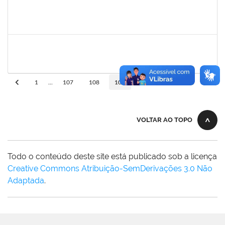
mariana laxcerda
30/11/-0001
30/11/-0001
Concluído
eron
30/11/-0001
30/11/-0001
Concluído
10
1
...
107
108
109
110
VOLTAR AO TOPO
Todo o conteúdo deste site está publicado sob a licença
Creative Commons Atribuição-SemDerivações 3.0 Não
Adaptada
.