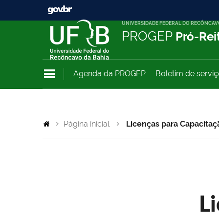
UNIVERSIDADE FEDERAL DO RECÔNCAV
PROGEP
Pró-Rei
Agenda da PROGEP
Boletim de servi
Página inicial
Licenças para Capacitaç
L