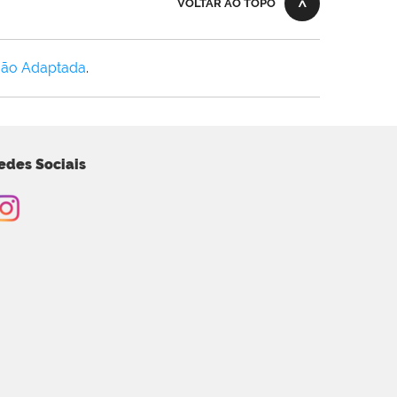
VOLTAR AO TOPO
Não Adaptada
.
edes Sociais