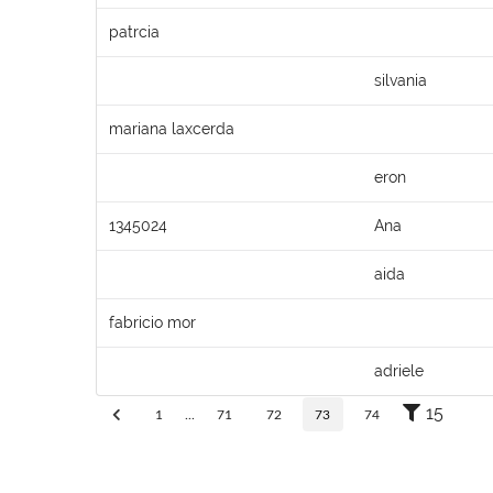
patrcia
silvania
mariana laxcerda
eron
1345024
Ana
aida
fabricio mor
adriele
15
1
...
71
72
73
74