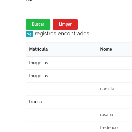
Buscar
Limpar
registros encontrados.
14
Matrícula
Nome
thiago lus
thiago lus
camilla
bianca
rosana
frederico