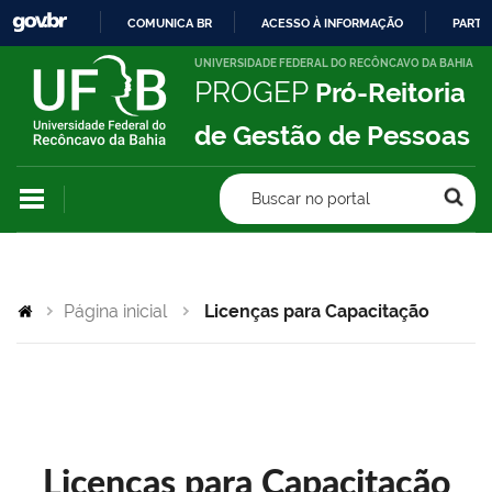
COMUNICA BR
ACESSO À INFORMAÇÃO
PARTI
IR
UNIVERSIDADE FEDERAL DO RECÔNCAVO DA BAHIA
PROGEP
Pró-Reitoria
PARA
O
de Gestão de Pessoas
CONTEÚDO
Buscar no portal
Página inicial
Licenças para Capacitação
Licenças para Capacitação