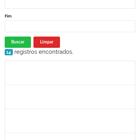
Fim
Buscar
Limpar
registros encontrados.
14
Matrícula
Nome
Cargo
Processo
Início
Fim
Status
thiago lus
30/11/-0001
30/11/-0001
Concluído
thiago lus
30/11/-0001
30/11/-0001
Concluído