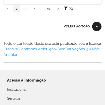
19/12/2025
Concluído
20
1
2
3
4
...
55
VOLTAR AO TOPO
Todo o conteúdo deste site está publicado sob a licença
Creative Commons Atribuição-SemDerivações 3.0 Não
Adaptada
.
Acesso a Informação
Institucional
Serviços