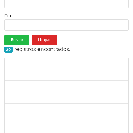
Fim
Buscar
Limpar
registros encontrados.
20
Matrícula
Nome
Cargo
Processo
Início
Fim
Status
1861104
GREICIANE DE SOUZA SANTOS
Técnico
23007.00002489/2026-68
23/03/2026
07/04/2026
Concluído
1147816
POLIANA DA SILVA LIMA ANDRADE
Docente
23007.00018669/2025-02
21/03/2026
18/06/2026
Concluído