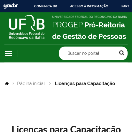
COMUNICA BR
ACESSO À INFORMAÇÃO
PARTI
IR
UNIVERSIDADE FEDERAL DO RECÔNCAVO DA BAHIA
PROGEP
Pró-Reitoria
PARA
O
de Gestão de Pessoas
CONTEÚDO
Buscar no portal
Página inicial
Licenças para Capacitação
Licenças para Capacitação