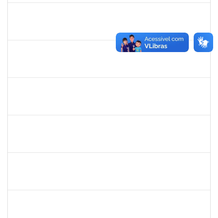
1327881
LUCIANO SERGIO HOCEVAR
Docente
23007.00023001/2025-20
15/02/2026
14/05/2026
Concluído
1861104
GREICIANE DE SOUZA SANTOS
Técnico
23007.00014744/2025-53
22/12/2025
21/01/2026
Concluído
1841026
DEYSE DE SOUZA GONCALVES
Técnico
23007.00005041/2025-37
15/12/2025
14/01/2026
Concluído
1838442
VITORIA CAROLINE DA SILVA PORTO
Técnico
23007.00003277/2025-38
08/12/2025
19/01/2026
Concluído
1026881
KASSIO CARVALHO DA SILVA
Técnico
23007.00024968/2024-70
02/12/2025
31/12/2025
Concluído
1847366
ANGELA CRISTINA DE OLIVEIRA LIMA
Técnico
23007.00005268/2025-19
25/11/2025