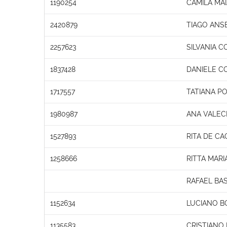
1190254
CAMILA MA
2420879
TIAGO ANS
2257623
SILVANIA C
1837428
DANIELE C
1717557
TATIANA PO
1980987
ANA VALECI
1527893
RITA DE C
1258666
RITTA MAR
RAFAEL BA
1152634
LUCIANO B
1135583
CRISTIANO