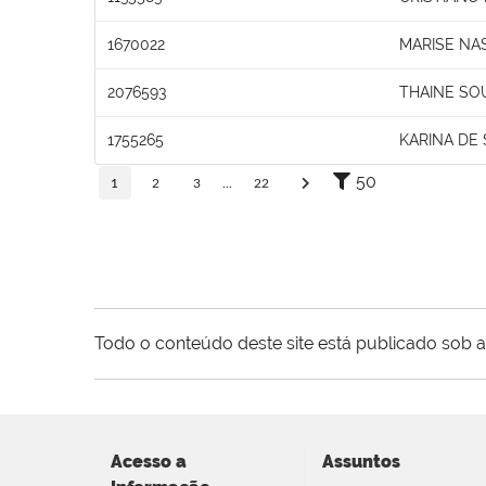
1670022
MARISE NA
2076593
THAINE SO
1755265
KARINA DE 
50
1
2
3
...
22
Todo o conteúdo deste site está publicado sob a
Acesso a
Assuntos