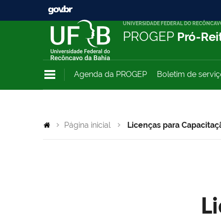
UNIVERSIDADE FEDERAL DO RECÔNCAV
PROGEP
Pró-Rei
Agenda da PROGEP
Boletim de servi
Página inicial
Licenças para Capacitaç
L