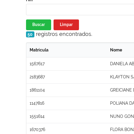
Buscar
Limpar
registros encontrados.
50
Matrícula
Nome
1567617
DANIELA A
2183687
KLAYTON 
1861104
GREICIANE
1147816
POLIANA DA
1551614
NUNO GONC
1670376
FLORA BON