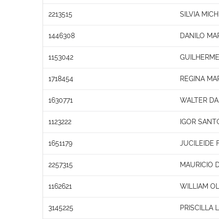
2213515
SILVIA MI
1446308
DANILO MA
1153042
GUILHERME
1718454
REGINA MA
1630771
WALTER DA 
1123222
IGOR SANT
1651179
JUCILEIDE
2257315
MAURICIO 
1162621
WILLIAM OL
3145225
PRISCILLA