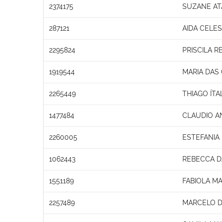
2374175
SUZANE AT
287121
AIDA CELES
2295824
PRISCILA R
1919544
MARIA DAS
2265449
THIAGO ÍT
1477484
CLAUDIO A
2260005
ESTEFANIA
1062443
REBECCA D
1551189
FABIOLA M
2257489
MARCELO D