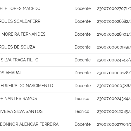
CHELE LOPES MACEDO
Docente
23007.00027071/
RQUES SCALDAFERRI
Docente
23007.00026682/
 MOREIRA FERNANDES
Docente
23007.00028901/
RQUES DE SOUZA
Docente
23007.00000959
SILVA FRAGA FILHO
Docente
23007.00024743/
OS AMARAL
Docente
23007.00000128/
 FERREIRA DO NASCIMENTO
Docente
23007.00000386/
DE NANTES RAMOS
Técnico
23007.00024384/
IVEIRA SILVA SANTOS
Técnico
23007.00012085/
 LEONNOR ALENCAR FERREIRA
Docente
23007.00023303/