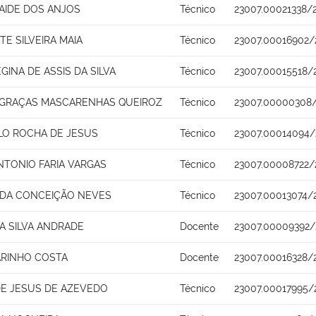
AIDE DOS ANJOS
Técnico
23007.00021338/
TE SILVEIRA MAIA
Técnico
23007.00016902/
EGINA DE ASSIS DA SILVA
Técnico
23007.00015518/
 GRAÇAS MASCARENHAS QUEIROZ
Técnico
23007.00000308/
ALO ROCHA DE JESUS
Técnico
23007.00014094/
NTONIO FARIA VARGAS
Técnico
23007.00008722/
 DA CONCEIÇÃO NEVES
Técnico
23007.00013074/
A SILVA ANDRADE
Docente
23007.00009392/
ARINHO COSTA
Docente
23007.00016328/
E JESUS DE AZEVEDO
Técnico
23007.00017995/