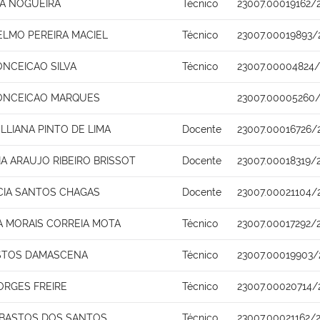
IA NOGUEIRA
Técnico
23007.00019162/
ELMO PEREIRA MACIEL
Técnico
23007.00019893/
ONCEICAO SILVA
Técnico
23007.00004824/
ONCEICAO MARQUES
23007.00005260/
LLIANA PINTO DE LIMA
Docente
23007.00016726/
A ARAUJO RIBEIRO BRISSOT
Docente
23007.00018319/
ACIA SANTOS CHAGAS
Docente
23007.00021104/
IA MORAIS CORREIA MOTA
Técnico
23007.00017292/
STOS DAMASCENA
Técnico
23007.00019903/
ORGES FREIRE
Técnico
23007.00020714/
 BASTOS DOS SANTOS
Técnico
23007.00021162/