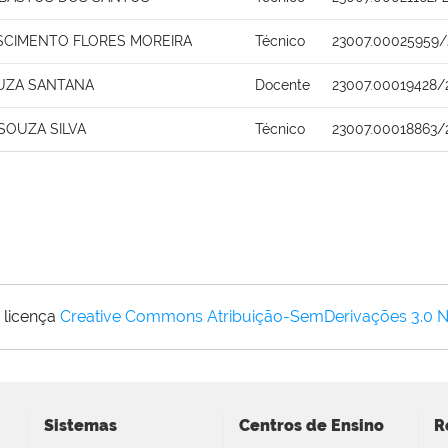
SCIMENTO FLORES MOREIRA
Técnico
23007.00025959/
UZA SANTANA
Docente
23007.00019428/
SOUZA SILVA
Técnico
23007.00018863/
 licença
Creative Commons Atribuição-SemDerivações 3.0 
Sistemas
Centros de Ensino
R