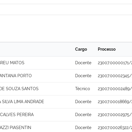
Cargo
Processo
BREU MATOS
Docente
23007.00000171/
SANTANA PORTO
Docente
23007.00002345/
 DE SOUZA SANTOS
Técnico
23007.00002489/
 SILVA LIMA ANDRADE
Docente
23007.00018669/
ALVES PEREIRA
Docente
23007.00002975/
AZZI PIASENTIN
Docente
23007.00026322/