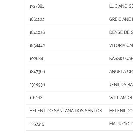
1327881
LUCIANO S
1861104
GREICIANE
1841026
DEYSE DE 
1838442
VITORIA CA
1026881
KASSIO CAR
1847366
ANGELA CRI
2328936
JENILDA B
1162621
WILLIAM OL
HELENILDO SANTANA DOS SANTOS
HELENILDO
2257315
MAURICIO 