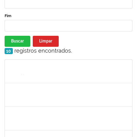
Fim
Buscar
Limpar
registros encontrados.
10
Matrícula
Nome
Cargo
Processo
Início
Fim
Status
1861104
GREICIANE DE SOUZA SANTOS
Técnico
23007.00014744/2025-53
22/12/2025
21/01/2026
Concluído
1841026
DEYSE DE SOUZA GONCALVES
Técnico
23007.00005041/2025-37
15/12/2025
14/01/2026
Concluído