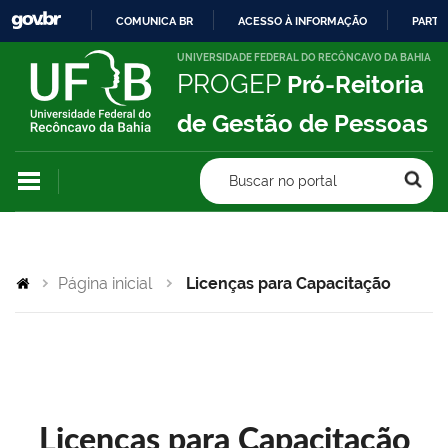
COMUNICA BR
ACESSO À INFORMAÇÃO
PARTI
IR
UNIVERSIDADE FEDERAL DO RECÔNCAVO DA BAHIA
PROGEP
Pró-Reitoria
PARA
O
de Gestão de Pessoas
CONTEÚDO
Buscar no portal
Página inicial
Licenças para Capacitação
Licenças para Capacitação