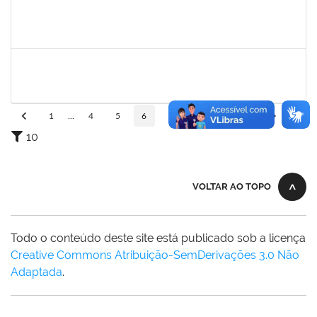
2257315
MAURICIO DE NANTES RAMOS
Técnico
23007.00024384/2025-24
24/11/2025
21/12/2025
Concluído
2374175
SUZANE ATAIDE DOS ANJOS
Técnico
23007.00021338/2024-13
24/11/2025
23/12/2025
Concluído
1
...
4
5
6
7
8
...
110
10
VOLTAR AO TOPO
Todo o conteúdo deste site está publicado sob a licença
Creative Commons Atribuição-SemDerivações 3.0 Não
Adaptada
.