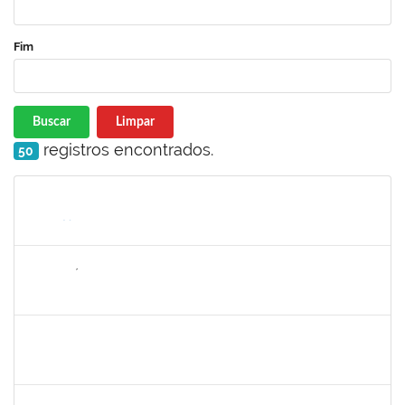
Fim
Buscar
Limpar
registros encontrados.
50
Matrícula
Nome
Cargo
Processo
Início
Fim
Status
2265449
THIAGO ÍTALO ROCHA DE JESUS
Técnico
23007.00014094/2025-46
05/11/2025
19/11/2025
Concluído
1477484
CLAUDIO ANTONIO FARIA VARGAS
Técnico
23007.00008722/2025-75
03/11/2025
31/12/2025
Concluído