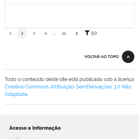
Concluído
2281978
MANUELLE CARVALHO CARDOZO
Técnico
23007.00011167/2025-20
25/08/2025
24/10/2025
Concluído
50
1
2
3
4
...
22
VOLTAR AO TOPO
Todo o conteúdo deste site está publicado sob a licença
Creative Commons Atribuição-SemDerivações 3.0 Não
Adaptada
.
Acesso a Informação