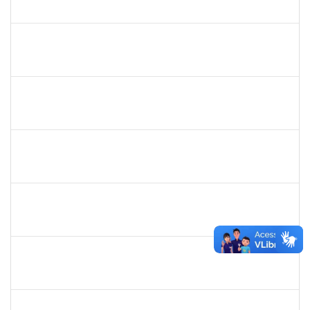
23007.00011722/2025-70
16/09/2025
14/12/2025
Concluído
1046848
ROSILDA SANTANA DOS SANTOS
Técnico
23007.00017283/2025-79
16/09/2025
30/09/2025
Concluído
1931551
ISIS JULIANA FIGUEIREDO DE BARROS
Docente
23007.00012270/2025-18
15/09/2025
13/12/2025
Concluído
2316717
LUIS HENRIQUE BARBOSA LEAL MARANHAO
Docente
23007.00010970/2025-04
15/09/2025
13/12/2025
Concluído
1198810
ISABEL CRISTINA FERREIRA DOS REIS
Docente
23007.00016330/2025-08
15/09/2025
12/12/2025
Concluído
1198810
ISABEL CRISTINA FERREIRA DOS REIS
Docente
23007.00016330/2025-08
15/09/2025
12/12/2025
Concluído
1945088