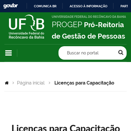
COMUNICA BR
ACESSO À INFORMAÇÃO
PARTI
IR
UNIVERSIDADE FEDERAL DO RECÔNCAVO DA BAHIA
PROGEP
Pró-Reitoria
PARA
O
de Gestão de Pessoas
CONTEÚDO
Buscar no portal
Página inicial
Licenças para Capacitação
Licenças para Capacitação