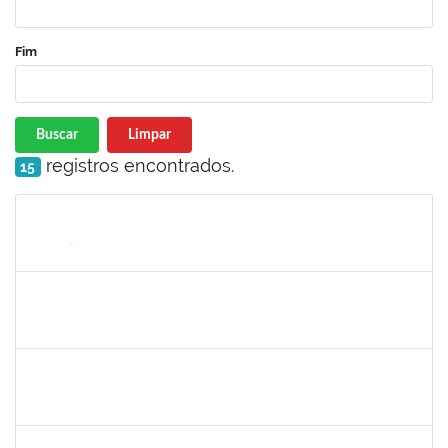
Fim
Buscar
Limpar
registros encontrados.
15
Matrícula
Nome
Cargo
Processo
Início
Fim
Status
2654423
CRISTIANE SILVA AGUIAR
Docente
23007.00023209/2022-39
01/11/2022
30/11/2022
Concluído
1760100
CARLANE COSTA DIAS FEITOSA
Técnico
23007.00009828/2022-98
31/10/2022
14/11/2022
Concluído