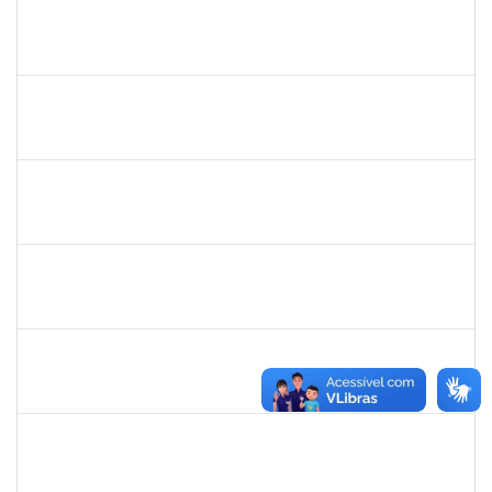
1821801
JAIANA DA SILVA SANTOS
Técnico
23007.00016673/2022-68
03/10/2022
31/10/2022
Concluído
1162621
WILLIAM OLIVEIRA SILVA SANTOS
Técnico
23007.00020641/2022-20
03/10/2022
30/12/2022
Concluído
2323921
ALINE BARBOSA DE OLIVEIRA
Técnico
23007.00021265/2022-50
03/10/2022
01/11/2022
Concluído
1755265
KARINA DE SOUZA SILVA
Técnico
23007.00020912/2022-75
03/10/2022
01/11/2022
Concluído
1885084
CARLIENE SOUSA DE JESUS
Técnico
23007.00020745/2022-25
03/10/2022
31/12/2022
Concluído
2157672
FERNANDA LAGO BORGES OLIVEIRA
Técnico
23007.00013852/2022-90
26/09/2022
10/10/2022
Concluído