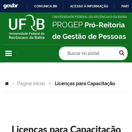
COMUNICA BR
ACESSO À INFORMAÇÃO
PARTI
IR
UNIVERSIDADE FEDERAL DO RECÔNCAVO DA BAHIA
PROGEP
Pró-Reitoria
PARA
O
de Gestão de Pessoas
CONTEÚDO
Buscar no portal
Página inicial
Licenças para Capacitação
Licenças para Capacitação