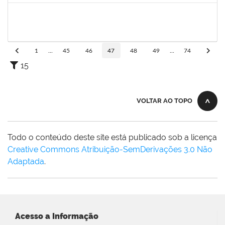
2663815
CLAUDIA TELLES GODOY
Técnico
23007.00020991/2022-76
26/09/2022
25/10/2022
Concluído
1
...
45
46
47
48
49
...
74
15
VOLTAR AO TOPO
Todo o conteúdo deste site está publicado sob a licença
Creative Commons Atribuição-SemDerivações 3.0 Não
Adaptada
.
Acesso a Informação