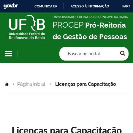
COMUNICA BR
ACESSO À INFORMAÇÃO
PARTI
IR
UNIVERSIDADE FEDERAL DO RECÔNCAVO DA BAHIA
PROGEP
Pró-Reitoria
PARA
O
de Gestão de Pessoas
CONTEÚDO
Buscar no portal
Página inicial
Licenças para Capacitação
Licenças para Capacitação