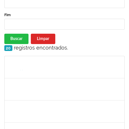
Fim
Buscar
Limpar
registros encontrados.
20
Matrícula
Nome
Cargo
Processo
Início
Fim
Status
2654423
CRISTIANE SILVA AGUIAR
Docente
23007.00023209/2022-39
01/11/2022
30/11/2022
Concluído
1760100
CARLANE COSTA DIAS FEITOSA
Técnico
23007.00009828/2022-98
31/10/2022
14/11/2022
Concluído