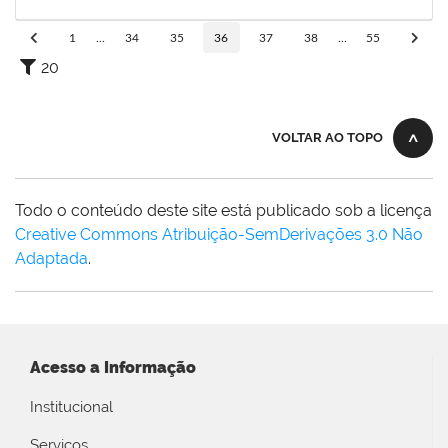
14/10/2022
Concluído
1
...
34
35
36
37
38
...
55
20
VOLTAR AO TOPO
Todo o conteúdo deste site está publicado sob a licença
Creative Commons Atribuição-SemDerivações 3.0 Não
Adaptada
.
Acesso a Informação
Institucional
Serviços