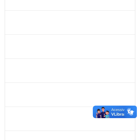
23007.00001137/2022-15
30/05/2022
31/07/2022
Concluído
2164042
CLAUDIANA BOMFIM DE ALMEIDA SANTOS
Técnico
23007.00010352/2022-15
30/05/2022
30/06/2022
Concluído
1753931
ANDERSON MAIA MEIRA
Técnico
23007.00010288/2022-94
30/05/2022
30/08/2022
Concluído
2026459
SANDRINE DA SILVA SOUZA
Técnico
23007.00010233/2023-24
24/05/2022
25/06/2023
Concluído
1573301
JOMARA SILVA DOS SANTOS SOUZA
Técnico
23007.00018038/2019-82
02/05/2022
31/05/2022
Concluído
1940856
PRISCILA BRASILEIRO SILVA DO NASCIMENTO
Docente
23007.00003524/2022-71
02/05/2022
31/07/2022
Concluído
1557750