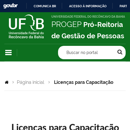
COMUNICA BR
ACESSO À INFORMAÇÃO
PARTI
IR
UNIVERSIDADE FEDERAL DO RECÔNCAVO DA BAHIA
PROGEP
Pró-Reitoria
PARA
O
de Gestão de Pessoas
CONTEÚDO
Buscar no portal
Página inicial
Licenças para Capacitação
Licenças para Capacitação