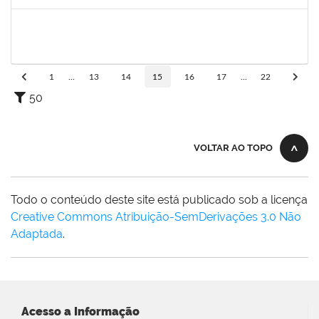
Concluído
1496679
VALERIA MACEDO ALMEIDA CAMILO
Docente
23007.00026175/2021-82
15/01/2022
14/04/2022
Concluído
1
...
13
14
15
16
17
...
22
50
VOLTAR AO TOPO
Todo o conteúdo deste site está publicado sob a licença
Creative Commons Atribuição-SemDerivações 3.0 Não
Adaptada
.
Acesso a Informação