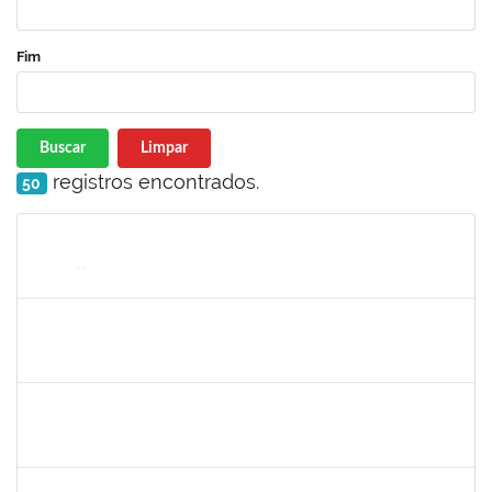
Fim
Buscar
Limpar
registros encontrados.
50
Matrícula
Nome
Cargo
Processo
Início
Fim
Status
1760968
VALDIR LEANDERSON CIRQUEIRA DE OLIVEIRA
23007.00020347/2022-04
19/09/2022
18/12/2022
Concluído
1652050
GILDASIO GOMES DE OLIVEIRA
Técnico
23007.00017750/2022-89
13/09/2022
12/10/2022
Concluído