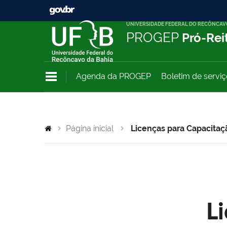
UNIVERSIDADE FEDERAL DO RECÔNCAV
PROGEP
Pró-Rei
Agenda da PROGEP
Boletim de servi
Página inicial
Licenças para Capacitaç
L