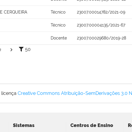
A E CERQUEIRA
Técnico
23007.00014782/2021-09
Técnico
23007.00004135/2021-67
Docente
23007.00029680/2019-28
50
2
 licença
Creative Commons Atribuição-SemDerivações 3.0 
Sistemas
Centros de Ensino
R