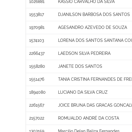
1026881
KASSIO CARVALHO DA SILVA
1553817
DJANILSON BARBOSA DOS SANTOS
1970981
AGESANDRO AZEVEDO DE SOUZA
1574103
LORENA DOS SANTOS SANTANA CO
2266437
LAEDSON SILVA PEDREIRA
1558280
JANETE DOS SANTOS
1551476
TANIA CRISTINA FERNANDES DE FRE
1894080
LUCIANO DA SILVA CRUZ
2261567
JOICE BRUNA DAS GRACAS GONCAL
2157022
ROMUALDO ANDRÉ DA COSTA
1303159
Marcilio Delan Baliza Fernandes