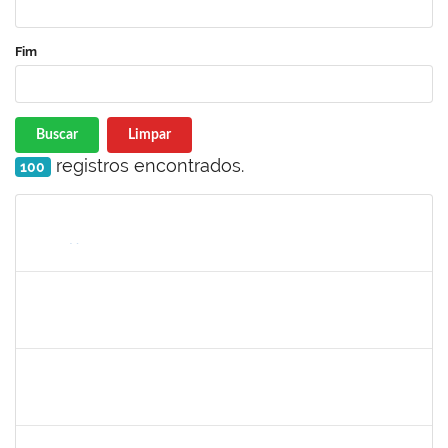
Fim
Buscar
Limpar
registros encontrados.
100
Matrícula
Nome
Cargo
Processo
Início
Fim
Status
1154456
JOSELIA ANDRADE DA SILVA
Técnico
23007.00016214/2020-51
29/11/2021
26/02/2022
Concluído
1026881
KASSIO CARVALHO DA SILVA
Técnico
23007.00015939/2021-04
09/11/2021
23/11/2021
Concluído