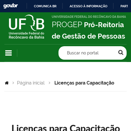
COMUNICA BR
ACESSO À INFORMAÇÃO
PARTI
IR
UNIVERSIDADE FEDERAL DO RECÔNCAVO DA BAHIA
PROGEP
Pró-Reitoria
PARA
O
de Gestão de Pessoas
CONTEÚDO
Buscar no portal
Página inicial
Licenças para Capacitação
Licenças para Capacitação