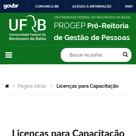
COMUNICA BR
ACESSO À INFORMAÇÃO
PARTI
IR
UNIVERSIDADE FEDERAL DO RECÔNCAVO DA BAHIA
PROGEP
Pró-Reitoria
PARA
O
de Gestão de Pessoas
CONTEÚDO
Buscar no portal
Página inicial
Licenças para Capacitação
Licenças para Capacitação