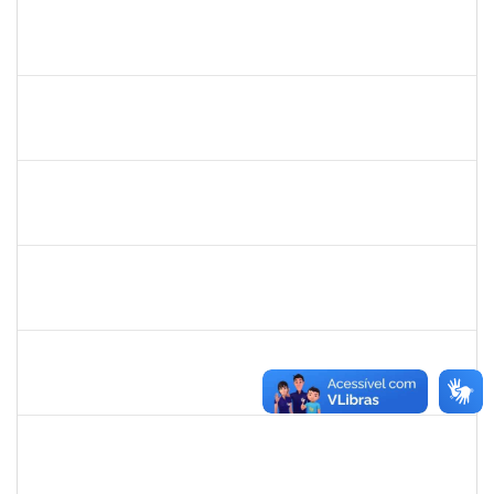
1870820
CAROLINE SANTIAGO BARBOSA SOUZA
Técnico
23007.00012090/2020-43
17/05/2021
30/06/2021
Concluído
1610709
ACMA DE LIMA CUNHA
Técnico
23007.015316/2020-47
05/05/2021
02/08/2021
Concluído
1610901
LUCIANA SOUZA OLIVEIRA
Técnico
23007.00004135/2021-67
03/05/2021
01/06/2021
Concluído
1873744
SILVIA BARRETO BRITO MALTA
Docente
23007.00026788/2020-27
30/03/2021
28/05/2021
Concluído
1871101
RAFAEL BASTOS DAMASCENA
Técnico
23007.00002492/2020-05
08/03/2021
07/06/2021
Concluído
1874542
ANA FLAVIA GOTTSCHALL DE ALMEIDA
Técnico
23007.00001561/2021-16
08/03/2021
21/04/2021
Concluído