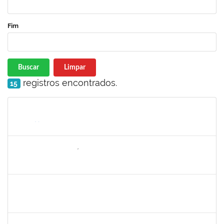
Fim
Buscar
Limpar
registros encontrados.
15
Matrícula
Nome
Cargo
Processo
Início
Fim
Status
2157022
ROMUALDO ANDRÉ DA COSTA
Técnico
23007.00015974/2021-29
30/08/2021
24/09/2021
Concluído
1303159
Marcilio Delan Baliza Fernandes
Docente
23007.00027945/2020-22
16/08/2021
13/11/2021
Concluído