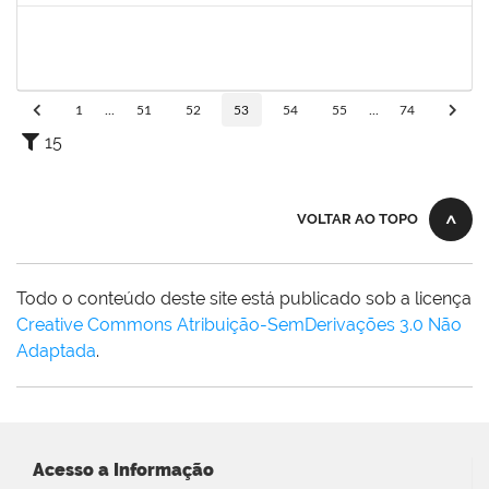
1551601
PAULO CESAR OLIVEIRA DE JESUS
Docente
23007.00000437/2021-03
01/03/2021
31/05/2021
Concluído
1
...
51
52
53
54
55
...
74
15
VOLTAR AO TOPO
Todo o conteúdo deste site está publicado sob a licença
Creative Commons Atribuição-SemDerivações 3.0 Não
Adaptada
.
Acesso a Informação