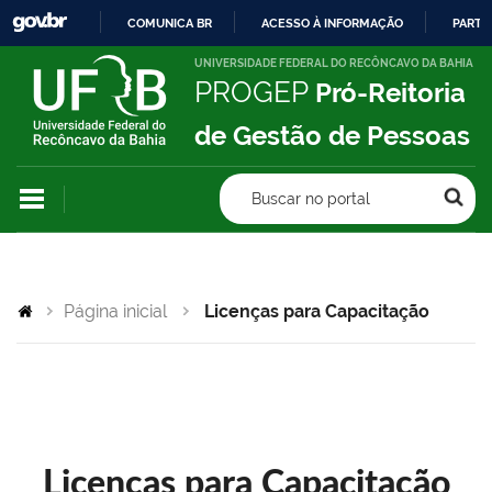
COMUNICA BR
ACESSO À INFORMAÇÃO
PARTI
IR
UNIVERSIDADE FEDERAL DO RECÔNCAVO DA BAHIA
PROGEP
Pró-Reitoria
PARA
O
de Gestão de Pessoas
CONTEÚDO
Buscar no portal
Página inicial
Licenças para Capacitação
Licenças para Capacitação