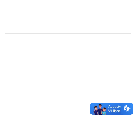
23007.00012754/2020-60
21/09/2020
20/12/2020
Concluído
1841026
DEYSE DE SOUZA GONCALVES
Técnico
23007.00031887/2019-94
07/09/2020
05/12/2020
Concluído
2142201
WINNIE MALI SAMPAIO LIMA
Técnico
23007.00002501/2020-53
01/09/2020
30/09/2020
Concluído
1546467
CARLA FERNANDES MACEDO
Docente
23007.00003093/2020-74
08/08/2020
22/08/2020
Concluído
1151118
Tereza Maria Duarte Falcon
Técnico
23007.00022210/2019-55
03/08/2020
02/11/2020
Concluído
1749124
Carolina Saldanha Scherer
Docente
23007.00023206/2019-32
01/08/2020
31/10/2020
Concluído
1652145