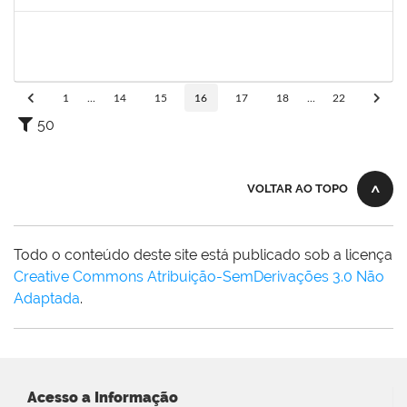
Concluído
2175057
Edvaldo de Souza Andrade
Técnico
23007.00029544/2019-14
16/04/2020
30/04/2020
Concluído
1
...
14
15
16
17
18
...
22
50
VOLTAR AO TOPO
Todo o conteúdo deste site está publicado sob a licença
Creative Commons Atribuição-SemDerivações 3.0 Não
Adaptada
.
Acesso a Informação