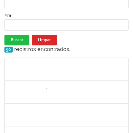
Fim
Buscar
Limpar
registros encontrados.
50
Matrícula
Nome
Cargo
Processo
Início
Fim
Status
2157022
ROMUALDO ANDRÉ DA COSTA
Técnico
23007.00015974/2021-29
30/08/2021
24/09/2021
Concluído
1303159
Marcilio Delan Baliza Fernandes
Docente
23007.00027945/2020-22
16/08/2021
13/11/2021
Concluído