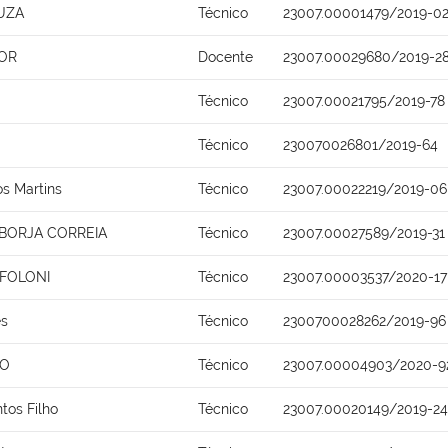
UZA
Técnico
23007.00001479/2019-0
OR
Docente
23007.00029680/2019-2
Técnico
23007.00021795/2019-78
Técnico
230070026801/2019-64
s Martins
Técnico
23007.00022219/2019-06
 BORJA CORREIA
Técnico
23007.00027589/2019-31
 FOLONI
Técnico
23007.00003537/2020-17
es
Técnico
2300700028262/2019-96
NO
Técnico
23007.00004903/2020-9
ntos Filho
Técnico
23007.00020149/2019-24