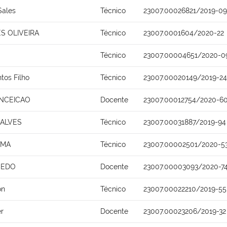
Sales
Técnico
23007.00026821/2019-09
S OLIVEIRA
Técnico
23007.0001604/2020-22
Técnico
23007.00004651/2020-0
ntos Filho
Técnico
23007.00020149/2019-24
ONCEICAO
Docente
23007.00012754/2020-6
ALVES
Técnico
23007.00031887/2019-94
IMA
Técnico
23007.00002501/2020-5
CEDO
Docente
23007.00003093/2020-7
on
Técnico
23007.00022210/2019-55
r
Docente
23007.00023206/2019-32