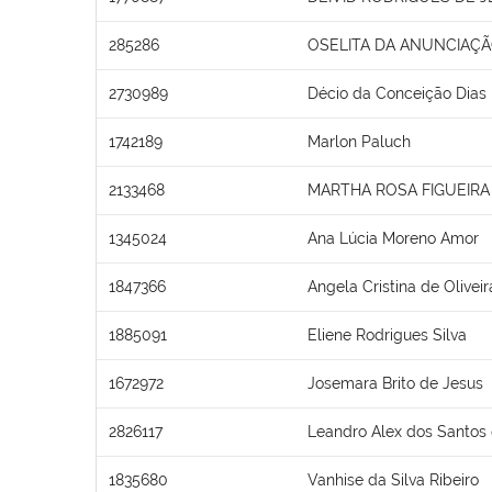
285286
OSELITA DA ANUNCIAÇÃ
2730989
Décio da Conceição Dias
1742189
Marlon Paluch
2133468
MARTHA ROSA FIGUEIRA
1345024
Ana Lúcia Moreno Amor
1847366
Angela Cristina de Olivei
1885091
Eliene Rodrigues Silva
1672972
Josemara Brito de Jesus
2826117
Leandro Alex dos Santos 
1835680
Vanhise da Silva Ribeiro