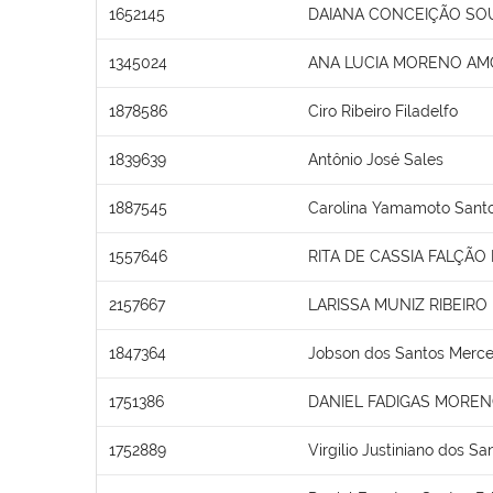
1652145
DAIANA CONCEIÇÃO SO
1345024
ANA LUCIA MORENO AM
1878586
Ciro Ribeiro Filadelfo
1839639
Antônio José Sales
1887545
Carolina Yamamoto Santo
1557646
RITA DE CASSIA FALÇÃO
2157667
LARISSA MUNIZ RIBEIRO
1847364
Jobson dos Santos Merc
1751386
DANIEL FADIGAS MORE
1752889
Virgilio Justiniano dos Sa