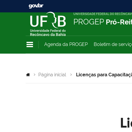
UNIVERSIDADE FEDERAL DO RECÔNCAV
PROGEP
Pró-Rei
Agenda da PROGEP
Boletim de servi
Página inicial
Licenças para Capacitaç
L