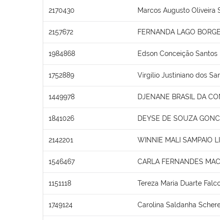
2170430
Marcos Augusto Oliveira 
2157672
FERNANDA LAGO BORGE
1984868
Edson Conceição Santos
1752889
Virgilio Justiniano dos Sa
1449978
DJENANE BRASIL DA C
1841026
DEYSE DE SOUZA GONC
2142201
WINNIE MALI SAMPAIO L
1546467
CARLA FERNANDES MA
1151118
Tereza Maria Duarte Falc
1749124
Carolina Saldanha Schere