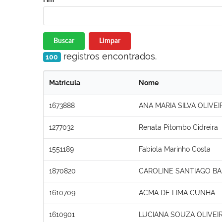
Buscar
Limpar
registros encontrados.
100
Matrícula
Nome
1673888
ANA MARIA SILVA OLIVEI
1277032
Renata Pitombo Cidreira
1551189
Fabíola Marinho Costa
1870820
CAROLINE SANTIAGO B
1610709
ACMA DE LIMA CUNHA
1610901
LUCIANA SOUZA OLIVEI