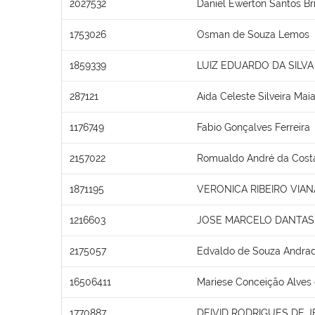
2027532
Daniel Ewerton Santos Br
1753026
Osman de Souza Lemos
1859339
LUIZ EDUARDO DA SILVA 
287121
Aida Celeste Silveira Mai
1176749
Fabio Gonçalves Ferreira
2157022
Romualdo André da Cost
1871195
VERONICA RIBEIRO VIAN
1216603
JOSE MARCELO DANTAS 
2175057
Edvaldo de Souza Andra
16506411
Mariese Conceição Alves
1770887
DEIVID RODRIGUES DE 