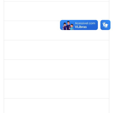
1198810
ISABEL CRISTINA FERREIRA DOS REIS
Docente
23007.00016330/2025-08
15/09/2025
12/12/2025
Concluído
1198810
ISABEL CRISTINA FERREIRA DOS REIS
Docente
23007.00016330/2025-08
15/09/2025
12/12/2025
Concluído
1945088
MOISES ARAUJO LIMA
Técnico
23007.00014098/2025-35
11/09/2025
10/10/2025
Concluído
1757479
SUZANA MOURA MAIA
Docente
23007.00013828/2025-50
08/09/2025
06/12/2025
Concluído
1224985
EMANUELE OLIVEIRA RIBEIRO RODRIGUES
Técnico
23007.00012444/2025-73
08/09/2025
07/12/2025
Concluído
1591709
CELESTE DA SILVA SANTOS
Técnico
23007.00017288/2025-41
08/09/2025