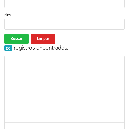
Fim
Buscar
Limpar
registros encontrados.
20
Matrícula
Nome
Cargo
Processo
Início
Fim
Status
1152634
LUCIANO BORGES FREIRE
Técnico
23007.00020714/2025-77
01/10/2025
30/10/2025
Concluído
1135583
CRISTIANO BASTOS DOS SANTOS
Técnico
23007.00021162/2025-09
01/10/2025
29/12/2025
Concluído