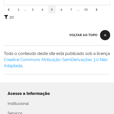
05/10/2025
Concluído
1
...
3
4
5
6
7
...
55
20
VOLTAR AO TOPO
Todo o conteúdo deste site está publicado sob a licença
Creative Commons Atribuição-SemDerivações 3.0 Não
Adaptada
.
Acesso a Informação
Institucional
Serviços