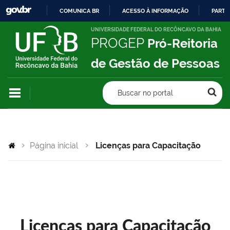
COMUNICA BR
ACESSO À INFORMAÇÃO
PARTI
IR
UNIVERSIDADE FEDERAL DO RECÔNCAVO DA BAHIA
PROGEP
Pró-Reitoria
PARA
O
de Gestão de Pessoas
CONTEÚDO
Buscar no portal
Página inicial
Licenças para Capacitação
Licenças para Capacitação