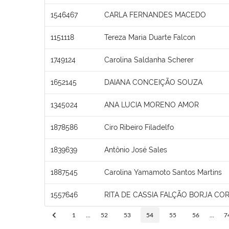
1546467
CARLA FERNANDES MACEDO
1151118
Tereza Maria Duarte Falcon
1749124
Carolina Saldanha Scherer
1652145
DAIANA CONCEIÇÃO SOUZA
1345024
ANA LUCIA MORENO AMOR
1878586
Ciro Ribeiro Filadelfo
1839639
Antônio José Sales
1887545
Carolina Yamamoto Santos Martins
1557646
RITA DE CASSIA FALÇÃO BORJA COR
1
...
52
53
54
55
56
...
7