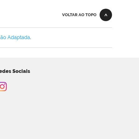
VOLTAR AO TOPO
Não Adaptada
.
edes Sociais