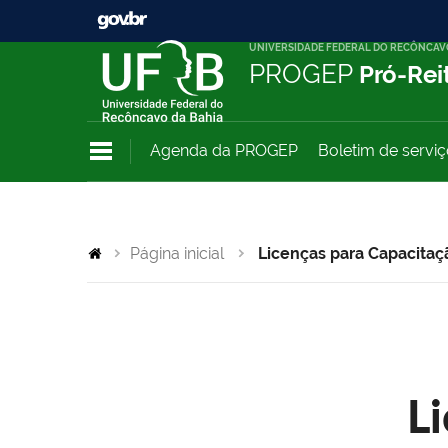
UNIVERSIDADE FEDERAL DO RECÔNCAV
PROGEP
Pró-Rei
Agenda da PROGEP
Boletim de servi
Página inicial
Licenças para Capacitaç
L