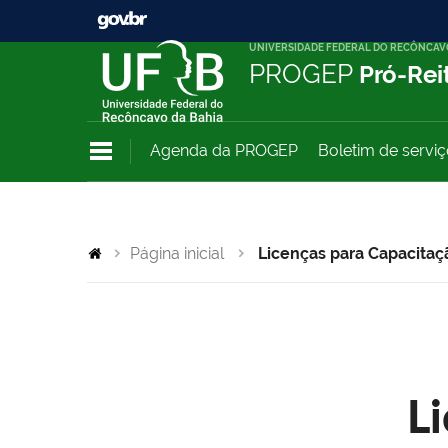
UNIVERSIDADE FEDERAL DO RECÔNCAV
PROGEP
Pró-Rei
Agenda da PROGEP
Boletim de servi
Página inicial
Licenças para Capacitaç
L