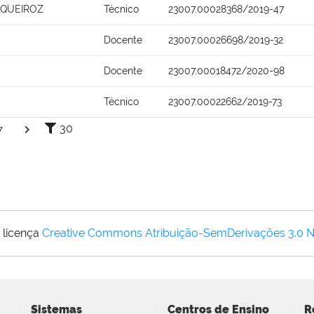
 QUEIROZ
Técnico
23007.00028368/2019-47
Docente
23007.00026698/2019-32
Docente
23007.00018472/2020-98
Técnico
23007.00022662/2019-73
30
7
 licença
Creative Commons Atribuição-SemDerivações 3.0 
Sistemas
Centros de Ensino
R