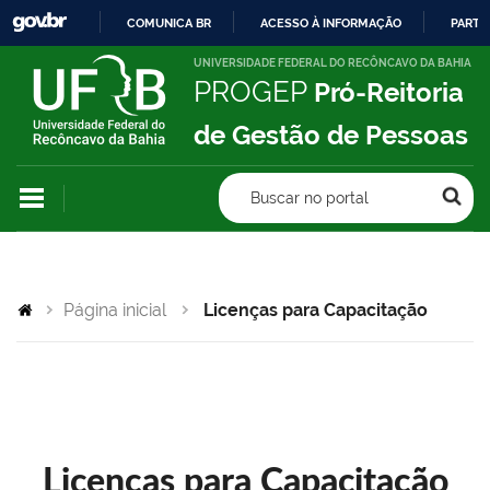
COMUNICA BR
ACESSO À INFORMAÇÃO
PARTI
IR
UNIVERSIDADE FEDERAL DO RECÔNCAVO DA BAHIA
PROGEP
Pró-Reitoria
PARA
O
de Gestão de Pessoas
CONTEÚDO
Buscar no portal
Página inicial
Licenças para Capacitação
Licenças para Capacitação