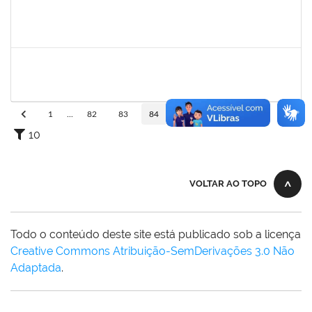
2730989
Décio da Conceição Dias
Técnico
23007.00031596/2019-94
01/04/2020
30/04/2020
Concluído
1742189
Marlon Paluch
Docente
23007.00024239/2019-77
25/03/2020
24/06/2020
Concluído
1
...
82
83
84
85
86
...
110
10
VOLTAR AO TOPO
Todo o conteúdo deste site está publicado sob a licença
Creative Commons Atribuição-SemDerivações 3.0 Não
Adaptada
.