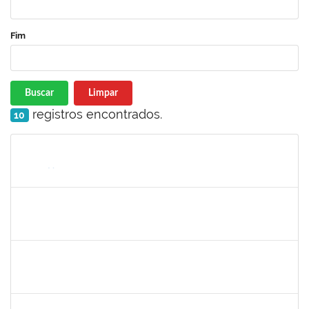
Fim
Buscar
Limpar
registros encontrados.
10
Matrícula
Nome
Cargo
Processo
Início
Fim
Status
1176749
Fabio Gonçalves Ferreira
Técnico
23007.00001633/2020-15
04/05/2020
03/08/2020
Concluído
2157022
Romualdo André da Costa
Técnico
23007.00026169/2019-56
04/05/2020
26/06/2020
Concluído