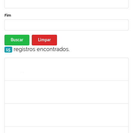
Fim
Buscar
Limpar
registros encontrados.
15
Matrícula
Nome
Cargo
Processo
Início
Fim
Status
2133468
MARTHA ROSA FIGUEIRA QUEIROZ
Docente
23007.00032061/2019-52
16/03/2020
15/06/2020
Concluído
1345024
Ana Lúcia Moreno Amor
Docente
23007.00029680/2019-28
09/03/2020
08/04/2020
Concluído