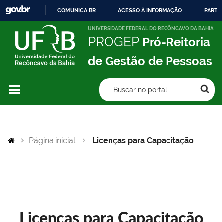
COMUNICA BR
ACESSO À INFORMAÇÃO
PARTI
IR
UNIVERSIDADE FEDERAL DO RECÔNCAVO DA BAHIA
PROGEP
Pró-Reitoria
PARA
O
de Gestão de Pessoas
CONTEÚDO
Buscar no portal
Página inicial
Licenças para Capacitação
Licenças para Capacitação