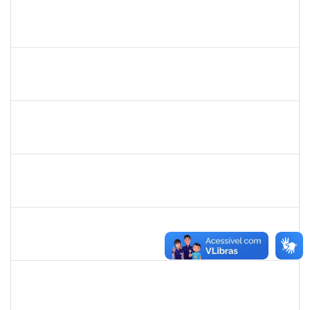
1919544
MARIA DAS GRAÇAS MASCARENHAS QUEIROZ
Técnico
23007.00028368/2019-47
02/03/2020
30/04/2020
Concluído
1334421
ALBERTO SILVA BETZLER
Docente
23007.00026698/2019-32
02/03/2020
01/06/2020
Concluído
1216603
JOSE MARCELO DANTAS DOS REIS
Docente
23007.00018472/2020-98
01/03/2020
29/05/2020
Concluído
1681601
Flávia Reis Moreira Sales
Técnico
23007.00022662/2019-73
01/03/2020
31/05/2020
Concluído
2300700030887/2019
JANAILSON OLIVEIRA CAVALCANTI
Docente
2300700030887/2019-31
01/03/2020
31/05/2020
Concluído
1742376
SIBELE DE OLIVEIRA TOZETTO KLEIN
Docente
23007.00024448/2019-60
01/03/2020
30/05/2020
Concluído