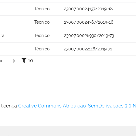
Técnico
23007.00024137/2019-18
Técnico
23007.00024367/2019-16
ira
Técnico
23007.00026930/2019-73
Técnico
23007.00022116/2019-71
10
10
 licença
Creative Commons Atribuição-SemDerivações 3.0 