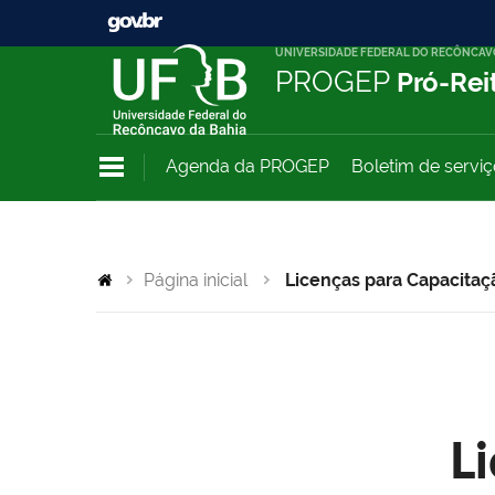
UNIVERSIDADE FEDERAL DO RECÔNCAV
PROGEP
Pró-Rei
Agenda da PROGEP
Boletim de servi
Página inicial
Licenças para Capacitaç
L