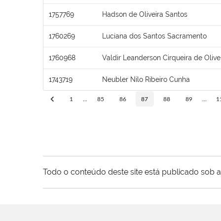
1757769
Hadson de Oliveira Santos
1760269
Luciana dos Santos Sacramento
1760968
Valdir Leanderson Cirqueira de Olive
1743719
Neubler Nilo Ribeiro Cunha
1
...
85
86
87
88
89
...
1
Todo o conteúdo deste site está publicado sob a