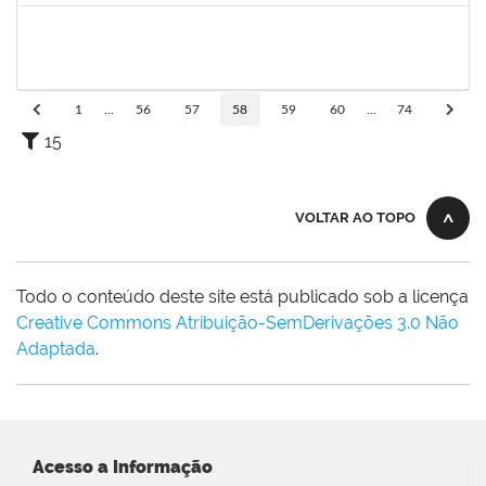
1778547
Maitê dos Santos Rangel
Técnico
23007.00021131/2019-88
13/01/2020
12/03/2020
Concluído
1
...
56
57
58
59
60
...
74
15
VOLTAR AO TOPO
Todo o conteúdo deste site está publicado sob a licença
Creative Commons Atribuição-SemDerivações 3.0 Não
Adaptada
.
Acesso a Informação