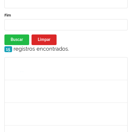
Fim
Buscar
Limpar
registros encontrados.
15
Matrícula
Nome
Cargo
Processo
Início
Fim
Status
1760672
Denis Gadelha do Nascimento
Técnico
23007.00022199/2019-61
04/02/2020
03/05/2020
Concluído
1887545
Leila Selles Lima Silva
Técnico
23007.00023932/2019-24
03/02/2020
02/05/2020
Concluído