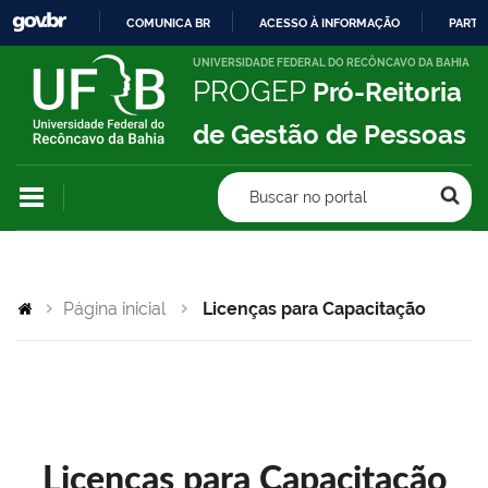
COMUNICA BR
ACESSO À INFORMAÇÃO
PARTI
IR
UNIVERSIDADE FEDERAL DO RECÔNCAVO DA BAHIA
PROGEP
Pró-Reitoria
PARA
O
de Gestão de Pessoas
CONTEÚDO
Buscar no portal
Página inicial
Licenças para Capacitação
Licenças para Capacitação