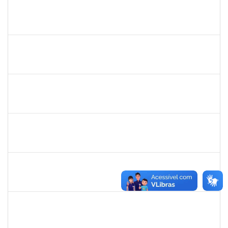
1760968
Valdir Leanderson Cirqueira de Oliveira
Técnico
23007.00026930/2019-73
31/01/2020
30/04/2020
Concluído
1743719
Neubler Nilo Ribeiro Cunha
Técnico
23007.00022116/2019-71
28/01/2020
21/02/2020
Concluído
1838450
Jamile Milza de Jesus Pereira
Técnico
23007.00023812/2019-63
23/01/2020
21/02/2020
Concluído
1996431
Rosângela Santos Lima
Técnico
23007.00023830/2019-62
23/01/2020
21/02/2020
Concluído
1610709
Acma de Lima Cunha
Técnico
23007.00025543/2019-80
20/01/2020
18/02/2020
Concluído
1616198
Nadja Antonia Coelho dos Santos
Técnico
23007.00019147/2019-15
13/01/2020
11/04/2020
Concluído