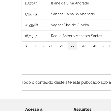
2157034
Iziane da Silva Andrade
1753693
Sabrina Carvalho Machado
2033568
Vagner Dias de Oliveira
1874527
Roque Antonio Menezes Santos
1
...
27
28
29
30
31
...
3
Todo o conteúdo deste site está publicado sob a
Acesso a
Assuntos