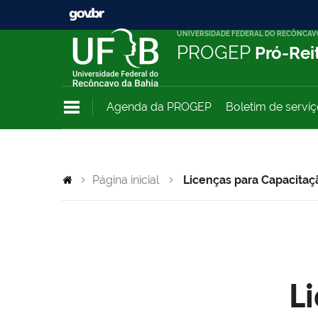
UNIVERSIDADE FEDERAL DO RECÔNCAV
PROGEP
Pró-Rei
Agenda da PROGEP
Boletim de servi
Página inicial
Licenças para Capacitaç
L