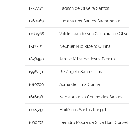
1757769
Hadson de Oliveira Santos
1760269
Luciana dos Santos Sacramento
1760968
Valdir Leanderson Cirqueira de Olive
1743719
Neubler Nilo Ribeiro Cunha
1838450
Jamile Milza de Jesus Pereira
1996431
Rosângela Santos Lima
1610709
Acma de Lima Cunha
1616198
Nadja Antonia Coelho dos Santos
1778547
Maitê dos Santos Rangel
1690372
Leandro Moura da Silva Bom Consel