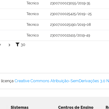
Técnico
23007.00023055/2019-35
Técnico
23007.00025425/2019--25
Técnico
23007.00025190/2019-08
Técnico
23007.00022415/2019-49
30
7
 licença
Creative Commons Atribuição-SemDerivações 3.0 
Sistemas
Centros de Ensino
R