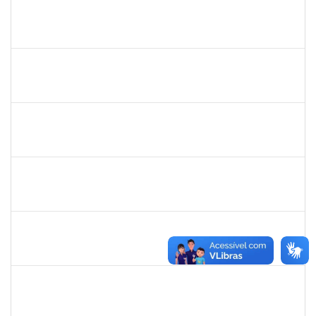
1885108
Ronaldo Carvalho da Silva
Técnico
23007.00021700/2019-51
06/01/2020
05/03/2020
Concluído
2016445
Alexsandro Gomes dos Santos
Técnico
23007.00025098/2019-67
06/01/2020
04/02/2020
Concluído
1753095
Leonardo da Silva Sampaio
Técnico
23007.00024744/2019-22
03/01/2020
02/02/2020
Concluído
1517602
Fabiana Lopes de Paula
Docente
23007.00015126/2019-39
02/01/2020
01/04/2020
Concluído
1878586
Ciro Ribeiro Filadelfo
Técnico
23007.00021795/2019-78
02/01/2020
31/01/2020
Concluído
1058037
Luisa Maria Conceicao Silva
Técnico
23007.00021485/2019-36
02/01/2020
01/04/2020
Concluído