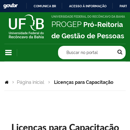
COMUNICA BR
ACESSO À INFORMAÇÃO
PARTI
IR
UNIVERSIDADE FEDERAL DO RECÔNCAVO DA BAHIA
PROGEP
Pró-Reitoria
PARA
O
de Gestão de Pessoas
CONTEÚDO
Buscar no portal
Página inicial
Licenças para Capacitação
Licenças para Capacitação