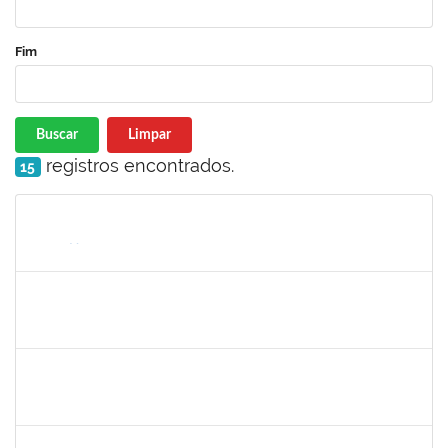
Fim
Buscar
Limpar
registros encontrados.
15
Matrícula
Nome
Cargo
Processo
Início
Fim
Status
1838450
Jamile Milza de Jesus Pereira
Técnico
23007.00023812/2019-63
23/01/2020
21/02/2020
Concluído
1996431
Rosângela Santos Lima
Técnico
23007.00023830/2019-62
23/01/2020
21/02/2020
Concluído