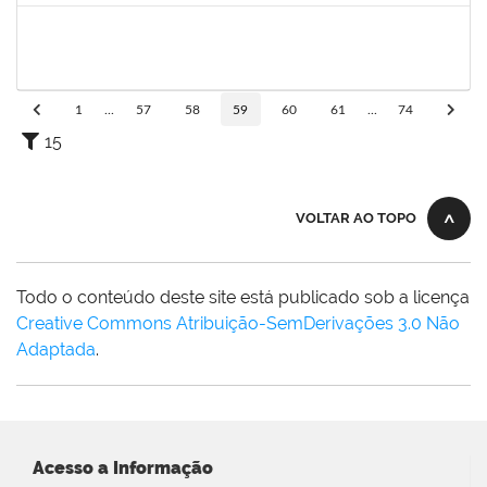
1759259
Fabiana de Jesus Cerqueira
Técnico
23007.00018040/2019-28
02/01/2020
01/04/2020
Concluído
1
...
57
58
59
60
61
...
74
15
VOLTAR AO TOPO
Todo o conteúdo deste site está publicado sob a licença
Creative Commons Atribuição-SemDerivações 3.0 Não
Adaptada
.
Acesso a Informação