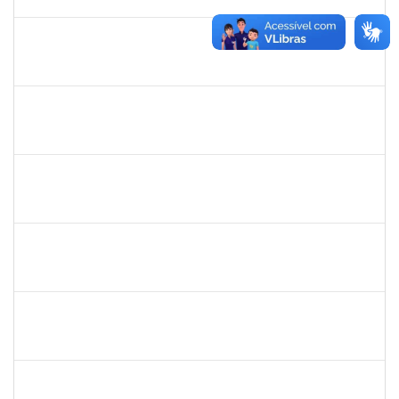
29/02/2020
Concluído
2143212
CHARLESSON DOS SANTOS RIBEIRO LOPES
Técnico
23007.00028929/2019-32
26/12/2019
23/01/2020
Concluído
1754290
Rejane Barbosa Cardoso Passos
Técnico
23007.00022393/2019-61
20/12/2019
19/03/2020
Concluído
1730995
Danuza dos Santos Chaves
Técnico
23007.00021435/2019-28
16/12/2019
14/03/2020
Concluído
1673759
Safira Guimarães Nogueira
Técnico
23007.00022465/2019-57
16/12/2019
04/01/2020
Concluído
1753216
Acidailza Fernandes Mascarenhas
Técnico
23007.00024428/2019-18
16/12/2019
15/03/2020
Concluído
2258007
Ivana da França Caldas Santana
Técnico