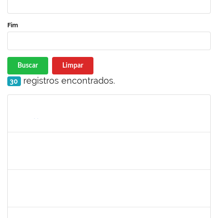
Fim
Buscar
Limpar
registros encontrados.
30
Matrícula
Nome
Cargo
Processo
Início
Fim
Status
1838450
Jamile Milza de Jesus Pereira
Técnico
23007.00023812/2019-63
23/01/2020
21/02/2020
Concluído
1996431
Rosângela Santos Lima
Técnico
23007.00023830/2019-62
23/01/2020
21/02/2020
Concluído