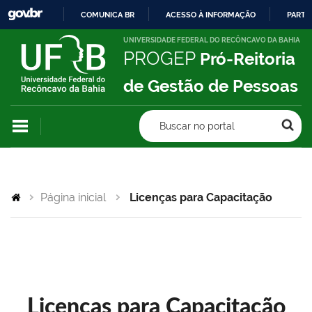
COMUNICA BR
ACESSO À INFORMAÇÃO
PARTI
IR
UNIVERSIDADE FEDERAL DO RECÔNCAVO DA BAHIA
PROGEP
Pró-Reitoria
PARA
O
de Gestão de Pessoas
CONTEÚDO
Buscar no portal
Página inicial
Licenças para Capacitação
Licenças para Capacitação