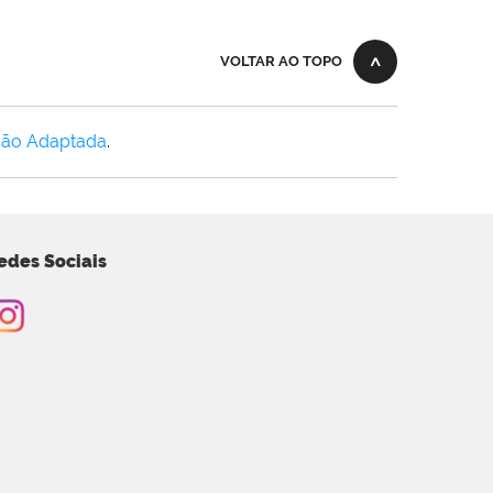
VOLTAR AO TOPO
Não Adaptada
.
edes Sociais