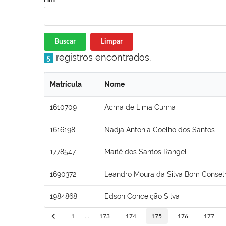
Buscar
Limpar
registros encontrados.
5
Matrícula
Nome
1610709
Acma de Lima Cunha
1616198
Nadja Antonia Coelho dos Santos
1778547
Maitê dos Santos Rangel
1690372
Leandro Moura da Silva Bom Consel
1984868
Edson Conceição Silva
1
...
173
174
175
176
177
.