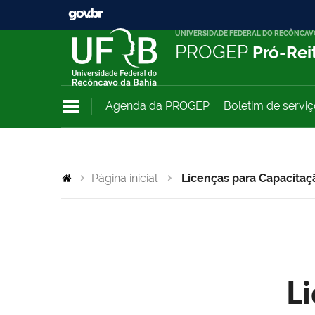
UNIVERSIDADE FEDERAL DO RECÔNCAV
PROGEP
Pró-Rei
Agenda da PROGEP
Boletim de servi
Página inicial
Licenças para Capacitaç
L