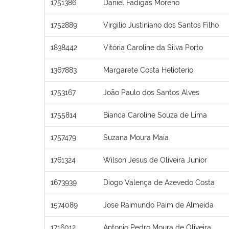
1751386
Daniel Fadigas Moreno
1752889
Virgilio Justiniano dos Santos Filho
1838442
Vitória Caroline da Silva Porto
1367883
Margarete Costa Helioterio
1753167
João Paulo dos Santos Alves
1755814
Bianca Caroline Souza de Lima
1757479
Suzana Moura Maia
1761324
Wilson Jesus de Oliveira Junior
1673939
Diogo Valença de Azevedo Costa
1574089
Jose Raimundo Paim de Almeida
1716012
Antonio Pedro Moura de Oliveira