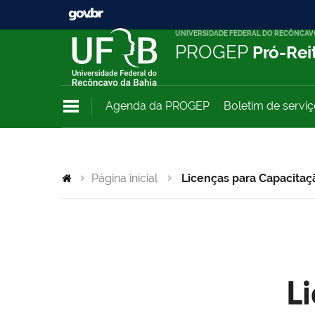
UNIVERSIDADE FEDERAL DO RECÔNCAV
PROGEP
Pró-Rei
Agenda da PROGEP
Boletim de servi
Página inicial
Licenças para Capacitaç
L