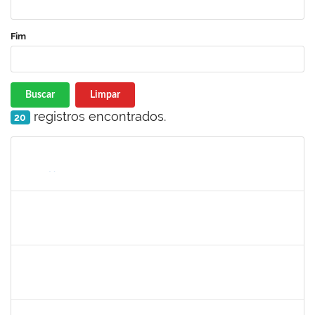
Fim
Buscar
Limpar
registros encontrados.
20
Matrícula
Nome
Cargo
Processo
Início
Fim
Status
1690372
Leandro Moura da Silva Bom Conselho
Técnico
23007.00017099/2019-21
06/01/2020
05/04/2020
Concluído
1984868
Edson Conceição Silva
Técnico
23007.00024122/2019-35
06/01/2020
04/02/2020
Concluído