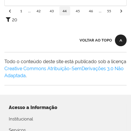
15/03/2020
Concluído
1
...
42
43
44
45
46
...
55
20
VOLTAR AO TOPO
Todo o conteúdo deste site está publicado sob a licença
Creative Commons Atribuição-SemDerivações 3.0 Não
Adaptada
.
Acesso a Informação
Institucional
Serviços