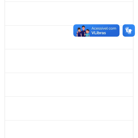
1874527
Roque Antonio Menezes Santos
Técnico
23007.00022415/2019-49
02/01/2020
29/02/2020
Concluído
2143212
CHARLESSON DOS SANTOS RIBEIRO LOPES
Técnico
23007.00028929/2019-32
26/12/2019
23/01/2020
Concluído
1754290
Rejane Barbosa Cardoso Passos
Técnico
23007.00022393/2019-61
20/12/2019
19/03/2020
Concluído
1730995
Danuza dos Santos Chaves
Técnico
23007.00021435/2019-28
16/12/2019
14/03/2020
Concluído
1673759
Safira Guimarães Nogueira
Técnico
23007.00022465/2019-57
16/12/2019
04/01/2020
Concluído
1753216
Acidailza Fernandes Mascarenhas
Técnico
23007.00024428/2019-18
16/12/2019