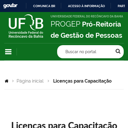
COMUNICA BR
ACESSO À INFORMAÇÃO
PARTI
IR
UNIVERSIDADE FEDERAL DO RECÔNCAVO DA BAHIA
PROGEP
Pró-Reitoria
PARA
O
de Gestão de Pessoas
CONTEÚDO
Buscar no portal
Página inicial
Licenças para Capacitação
Licenças para Capacitação